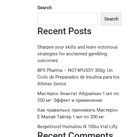
Search
Search
Recent Posts
Sharpen your skills and learn victorious
strategies for acclaimed gambling
outcomes
BPS Pharma – NOT4PUSSY 300g: Un
Ciclo de Preparados de Insulina para los
Atletas Serios
Мастерон Энантат Абурайхан 1 мл по
200 мг: Эффект и применение
Как правильно принимать Мастерон
Е Малай Тайгер 1 мл по 200 мг
Bezpečnosť Humulinu N 100iu Vial Lilly
Recent Comments