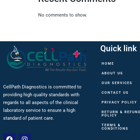
No comments to show.
Quick link
HOME
ABOUT US
OUR SERVICES
CellPath Diagnostics is committed to
CONTACT US
providing high quality standards with
regards to all aspects of the clinical
PRIVACY POLICY
laboratory service to ensure a high
RETURN & REFUN
POLICY
standard of patient care.
TERMS &
CONDITIONS