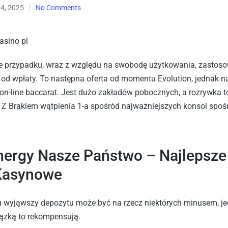
 4, 2025
No Comments
 przypadku, wraz z względu na swobodę użytkowania, zastoso
k od wpłaty. To następna oferta od momentu Evolution, jednak 
 on-line baccarat. Jest dużo zakładów pobocznych, a rozrywka t
! Z Brakiem wątpienia 1-a spośród najważniejszych konsol spoś
nergy Nasze Państwo – Najlepsze
Kasynowe
 wyjąwszy depozytu może być na rzecz niektórych minusem, je
ązką to rekompensują.