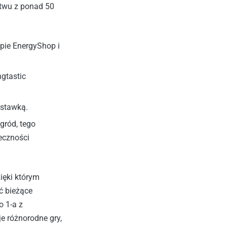
stwu z ponad 50
pie EnergyShop i
gtastic
 stawką.
gród, tego
eczności
zięki którym
ć bieżące
o 1-a z
e różnorodne gry,