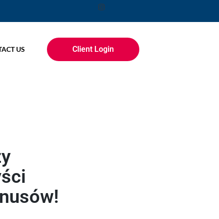
Client Login
ACT US
zy
ści
onusów!