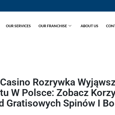
OUR SERVICES
OUR FRANCHISE
ABOUT US
CONT
 Casino Rozrywka Wyjąws
tu W Polsce: Zobacz Korzy
d Gratisowych Spinów I B