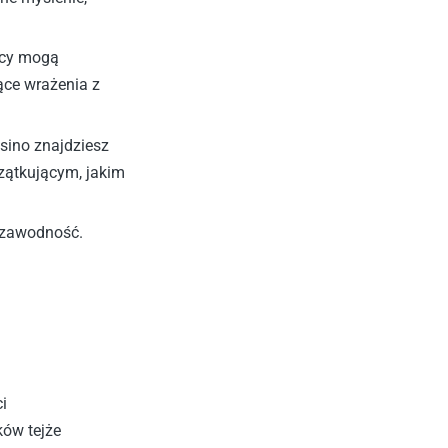
icy mogą
ące wrażenia z
sino znajdziesz
czątkującym, jakim
iezawodność.
i
ów tejże