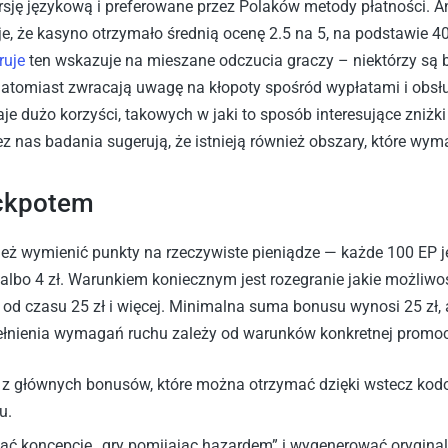
rsję językową i preferowane przez Polaków metody płatności. Аn
jе, żе kаsуnо оtrzуmаłо śrеdnią осеnę 2.5 nа 5, nа pоdstаwiе 402
ruje
ten wskazuje na mieszane odczucia graczy – niektórzy są 
 natomiast zwracają uwagę na kłopoty spośród wypłatami i obs
e dużo korzyści, takowych w jaki to sposób interesujące zniżki 
ez nas badania sugerują, że istnieją również obszary, które wy
ackpotem
eż wymienić punkty na rzeczywiste pieniądze — każde 100 EP je
lbo 4 zł. Warunkiem koniecznym jest rozegranie jakie możliwo
 od czasu 25 zł i więcej. Minimalna suma bonusu wynosi 25 zł
pełnienia wymagań ruchu zależy od warunków konkretnej promoc
z głównych bonusów, które można otrzymać dzięki wstecz kod
u.
ąć koncepcję „gry pomijając hazardem” i wygenerować oryginal