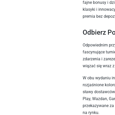
fajne bonusy i dz
klasyki i innowac
premia bez depoz
Odbierz P
Odpowiednim przy
fascynujące turn
zdarzenia i zarez
wiązać się wraz 
W obu wydaniu in
rozjaśnione kolo
sławy dostawców 
Play, Wazdan, Ga
przekazywane za p
na rynku.