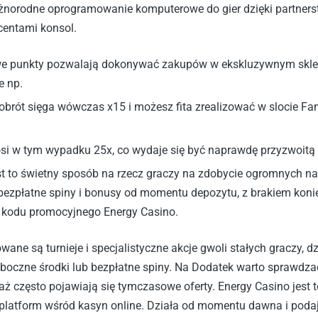
różnorodne oprogramowanie komputerowe do gier dzięki partner
entami konsol.
we punkty pozwalają dokonywać zakupów w ekskluzywnym skle
e np.
rót sięga wówczas x15 i możesz fita zrealizować w slocie Fan
i w tym wypadku 25x, co wydaje się być naprawdę przyzwoitą
est to świetny sposób na rzecz graczy na zdobycie ogromnych na
 bezpłatne spiny i bonusy od momentu depozytu, z brakiem koni
 kodu promocyjnego Energy Casino.
wane są turnieje i specjalistyczne akcje gwoli stałych graczy, d
oczne środki lub bezpłatne spiny. Na Dodatek warto sprawdza
ż często pojawiają się tymczasowe oferty. Energy Casino jest t
platform wśród kasyn online. Działa od momentu dawna i podaj