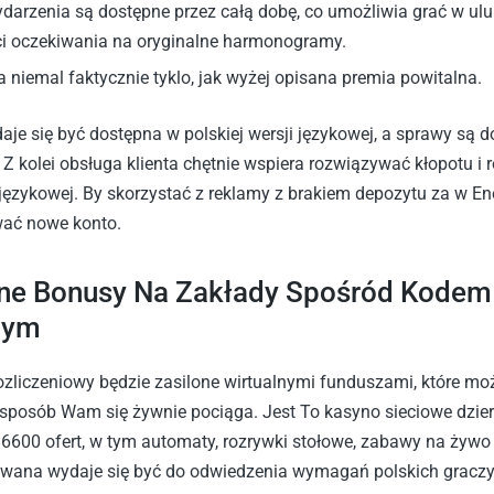
arzenia są dostępne przez całą dobę, co umożliwia grać w ulu
i oczekiwania na oryginalne harmonogramy.
 niemal faktycznie tyklo, jak wyżej opisana premia powitalna.
e się być dostępna w polskiej wersji językowej, a sprawy są 
Z kolei obsługa klienta chętnie wspiera rozwiązywać kłopotu i 
językowej. By skorzystać z reklamy z brakiem depozytu za w En
wać nowe konto.
ne Bonusy Na Zakłady Spośród Kodem
nym
ozliczeniowy będzie zasilone wirtualnymi funduszami, które m
i sposób Wam się żywnie pociąga. Jest To kasyno sieciowe dzie
ż 6600 ofert, w tym automaty, rozrywki stołowe, zabawy na żywo 
wana wydaje się być do odwiedzenia wymagań polskich gracz