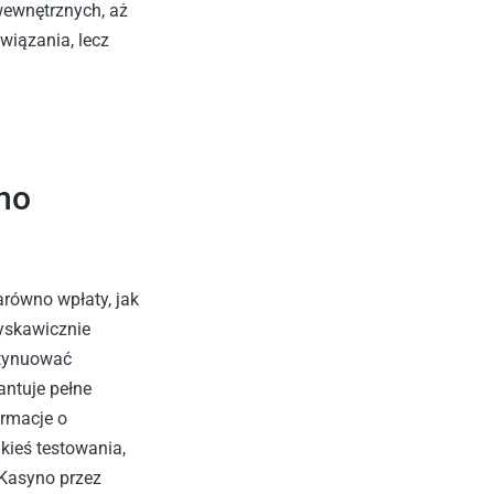
wewnętrznych, aż
wiązania, lecz
no
równo wpłaty, jak
łyskawicznie
ntynuować
antuje pełne
ormacje o
kieś testowania,
 Kasyno przez