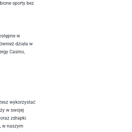
bione sporty bez
dostępne w
również działa w
ergy Casino,
ożesz wykorzystać
rży w swojej
oraz zdrapki.
y, w naszym