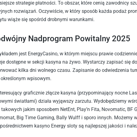
isiejsze strategie płatności. To obszar, które cenią zawodnicy 
yjnych rozwiązań. Oczywiście, w który sposób każda podaż pro
ytu wiąże się spośród drobnymi warunkami.
odwójny Nadprogram Powitalny 2025
kładem jest EnergyCasino, w którym miejscu prawie codzienn
ieje dostępne w sekcji kasyna na żywo. Wystarczy zapisać się 
erwować kilka dni wolnego czasu. Zapisanie do odwiedzenia tu
z określonym wpisowym.
teresujący graficznie złącze kasyna (przypominający nocne La
rowymi światłami) działa wyjąwszy zarzutu. Wydobędziemy wśr
takowych jakim sposobem NetEnt, Play’n Fita, Novomatic, BF 
momat, Big Time Gaming, Bally Wulff i sporo innych. Możemy w
ośrednictwem kasyno Energy sloty są najlepszej jakości i nale