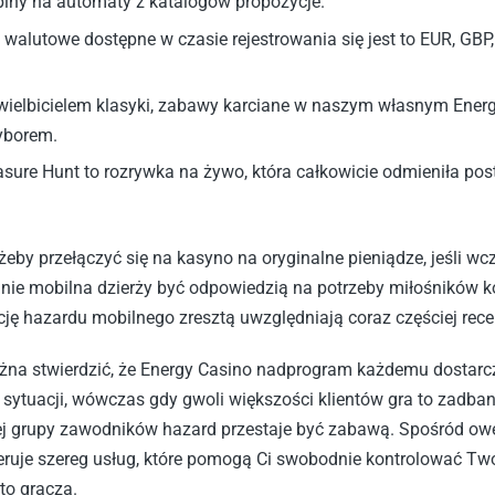
piny na automaty z katalogów propozycje.
 walutowe dostępne w czasie rejestrowania się jest to EUR, GBP,
ś wielbicielem klasyki, zabawy karciane w naszym własnym Ene
yborem.
asure Hunt to rozrywka na żywo, która całkowicie odmieniła pos
 żeby przełączyć się na kasyno na oryginalne pieniądze, jeśli wc
ie mobilna dzierży być odpowiedzią na potrzeby miłośników 
ę hazardu mobilnego zresztą uwzględniają coraz częściej rece
na stwierdzić, że Energy Casino nadprogram każdemu dostarc
 sytuacji, wówczas gdy gwoli większości klientów gra to zadba
ej grupy zawodników hazard przestaje być zabawą. Spośród o
eruje szereg usług, które pomogą Ci swobodnie kontrolować Tw
o gracza.