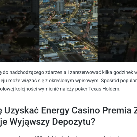
ię do nadchodzącego zdarzenia i zarezerwować kilka godzinek 
nieju może wiązać się z określonym wpisowym. Spośród popul
zołowej kolejności wymienić należy poker Texas Holdem.
 Uzyskać Energy Casino Premia 
cje Wyjąwszy Depozytu?