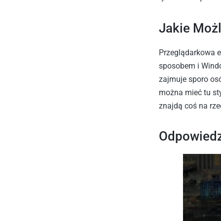
Jakie Moż
Przeglądarkowa e
sposobem i Windo
zajmuje sporo osó
można mieć tu sty
znajdą coś na rzec
Odpowiedz