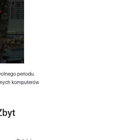
wolnego periodu.
arnych komputerów
Zbyt