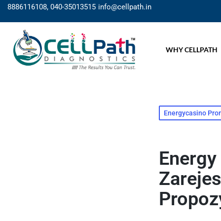
8886116108, 040-35013515
info@cellpath.in
WHY CELLPATH
Energycasino Pro
Energy
Zarejes
Propoz