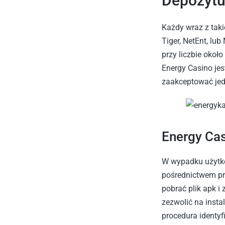
Depozyt
Każdy wraz z tak
Tiger, NetEnt, lu
przy liczbie około
Energy Casino je
zaakceptować jedy
Energy Ca
W wypadku użytko
pośrednictwem prz
pobrać plik apk 
zezwolić na insta
procedura identyf