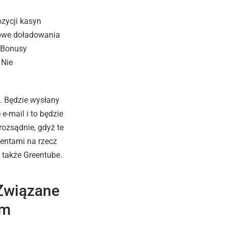
zycji kasyn
kowe doładowania
. Bonusy
 Nie
. Będzie wysłany
-mail i to będzie
rozsądnie, gdyż te
centami na rzecz
 także Greentube.
Związane
em