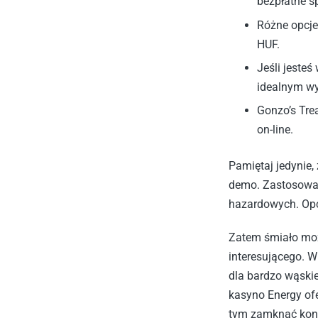
bezpłatne s
Różne opcje
HUF.
Jeśli jeste
idealnym w
Gonzo’s Tre
on-line.
Pamiętaj jedynie,
demo. Zastosowan
hazardowych. Opcj
Zatem śmiało moż
interesującego. W
dla bardzo wąski
kasyno Energy of
tym zamknąć kont