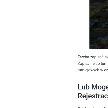
Trzeba zapisać s
Zapisanie do tur
turniejowych w c
Lub Mogę
Rejestra