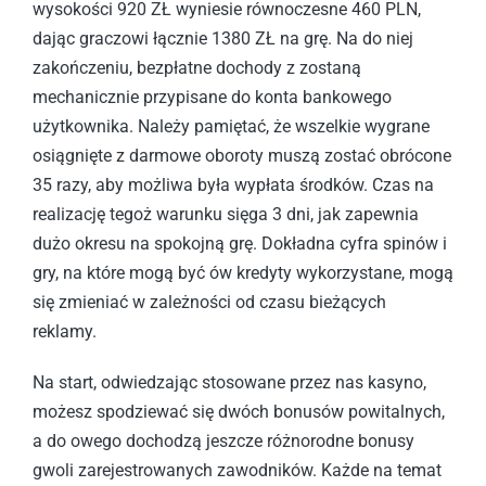
wysokości 920 ZŁ wyniesie równoczesne 460 PLN,
dając graczowi łącznie 1380 ZŁ na grę. Na do niej
zakończeniu, bezpłatne dochody z zostaną
mechanicznie przypisane do konta bankowego
użytkownika. Należy pamiętać, że wszelkie wygrane
osiągnięte z darmowe oboroty muszą zostać obrócone
35 razy, aby możliwa była wypłata środków. Czas na
realizację tegoż warunku sięga 3 dni, jak zapewnia
dużo okresu na spokojną grę. Dokładna cyfra spinów i
gry, na które mogą być ów kredyty wykorzystane, mogą
się zmieniać w zależności od czasu bieżących
reklamy.
Na start, odwiedzając stosowane przez nas kasyno,
możesz spodziewać się dwóch bonusów powitalnych,
a do owego dochodzą jeszcze różnorodne bonusy
gwoli zarejestrowanych zawodników. Każde na temat