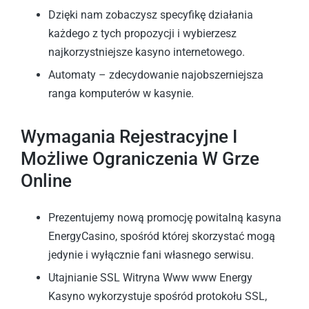
Dzięki nam zobaczysz specyfikę działania
każdego z tych propozycji i wybierzesz
najkorzystniejsze kasyno internetowego.
Automaty – zdecydowanie najobszerniejsza
ranga komputerów w kasynie.
Wymagania Rejestracyjne I
Możliwe Ograniczenia W Grze
Online
Prezentujemy nową promocję powitalną kasyna
EnergyCasino, spośród której skorzystać mogą
jedynie i wyłącznie fani własnego serwisu.
Utajnianie SSL Witryna Www www Energy
Kasyno wykorzystuje spośród protokołu SSL,