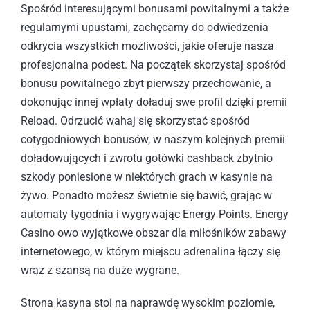
Spośród interesującymi bonusami powitalnymi a także
regularnymi upustami, zachęcamy do odwiedzenia
odkrycia wszystkich możliwości, jakie oferuje nasza
profesjonalna podest. Na początek skorzystaj spośród
bonusu powitalnego zbyt pierwszy przechowanie, a
dokonując innej wpłaty doładuj swe profil dzięki premii
Reload. Odrzucić wahaj się skorzystać spośród
cotygodniowych bonusów, w naszym kolejnych premii
doładowujących i zwrotu gotówki cashback zbytnio
szkody poniesione w niektórych grach w kasynie na
żywo. Ponadto możesz świetnie się bawić, grając w
automaty tygodnia i wygrywając Energy Points. Energy
Casino owo wyjątkowe obszar dla miłośników zabawy
internetowego, w którym miejscu adrenalina łączy się
wraz z szansą na duże wygrane.
Strona kasyna stoi na naprawdę wysokim poziomie,