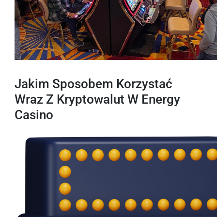
Jakim Sposobem Korzystać
Wraz Z Kryptowalut W Energy
Casino