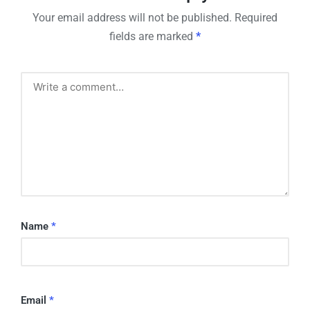
Your email address will not be published.
Required
fields are marked
*
Name
*
Email
*