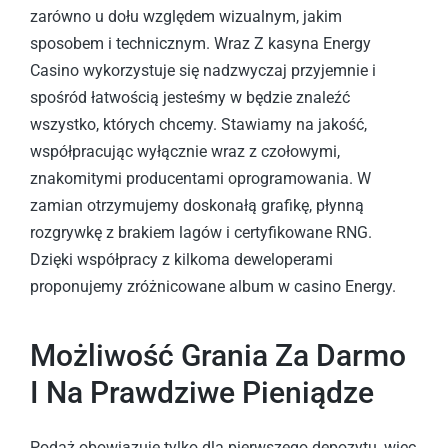
zarówno u dołu względem wizualnym, jakim
sposobem i technicznym. Wraz Z kasyna Energy
Casino wykorzystuje się nadzwyczaj przyjemnie i
spośród łatwością jesteśmy w będzie znaleźć
wszystko, których chcemy. Stawiamy na jakość,
współpracując wyłącznie wraz z czołowymi,
znakomitymi producentami oprogramowania. W
zamian otrzymujemy doskonałą grafikę, płynną
rozgrywkę z brakiem lagów i certyfikowane RNG.
Dzięki współpracy z kilkoma deweloperami
proponujemy zróżnicowane album w casino Energy.
Możliwość Grania Za Darmo
I Na Prawdziwe Pieniądze
Podaż obowiązuje tylko dla pierwszego depozytu, więc