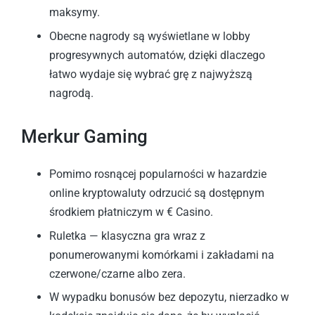
maksymy.
Obecne nagrody są wyświetlane w lobby
progresywnych automatów, dzięki dlaczego
łatwo wydaje się wybrać grę z najwyższą
nagrodą.
Merkur Gaming
Pomimo rosnącej popularności w hazardzie
online kryptowaluty odrzucić są dostępnym
środkiem płatniczym w € Casino.
Ruletka — klasyczna gra wraz z
ponumerowanymi komórkami i zakładami na
czerwone/czarne albo zera.
W wypadku bonusów bez depozytu, nierzadko w