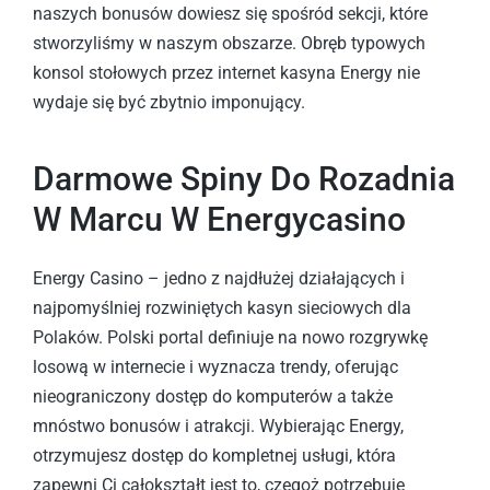
naszych bonusów dowiesz się spośród sekcji, które
stworzyliśmy w naszym obszarze. Obręb typowych
konsol stołowych przez internet kasyna Energy nie
wydaje się być zbytnio imponujący.
Darmowe Spiny Do Rozadnia
W Marcu W Energycasino
Energy Casino – jedno z najdłużej działających i
najpomyślniej rozwiniętych kasyn sieciowych dla
Polaków. Polski portal definiuje na nowo rozgrywkę
losową w internecie i wyznacza trendy, oferując
nieograniczony dostęp do komputerów a także
mnóstwo bonusów i atrakcji. Wybierając Energy,
otrzymujesz dostęp do kompletnej usługi, która
zapewni Ci całokształt jest to, czegoż potrzebuje