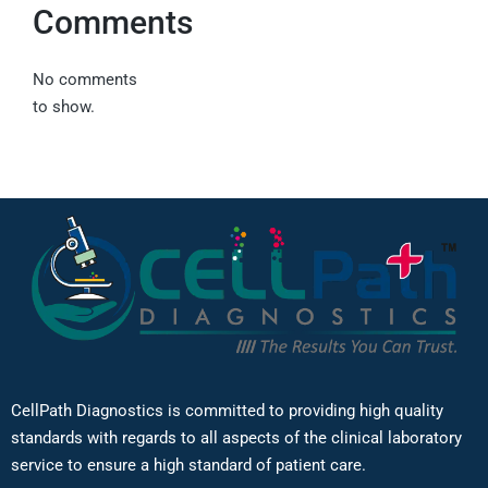
Comments
No comments
to show.
CellPath Diagnostics is committed to providing high quality
standards with regards to all aspects of the clinical laboratory
service to ensure a high standard of patient care.