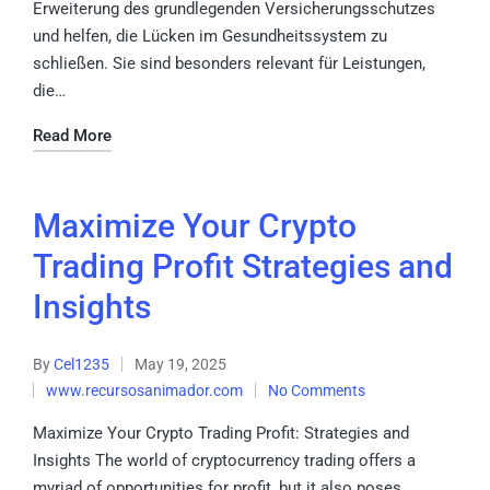
Erweiterung des grundlegenden Versicherungsschutzes
und helfen, die Lücken im Gesundheitssystem zu
schließen. Sie sind besonders relevant für Leistungen,
die…
Read More
Maximize Your Crypto
Trading Profit Strategies and
Insights
By
Cel1235
May 19, 2025
www.recursosanimador.com
No Comments
Maximize Your Crypto Trading Profit: Strategies and
Insights The world of cryptocurrency trading offers a
myriad of opportunities for profit, but it also poses