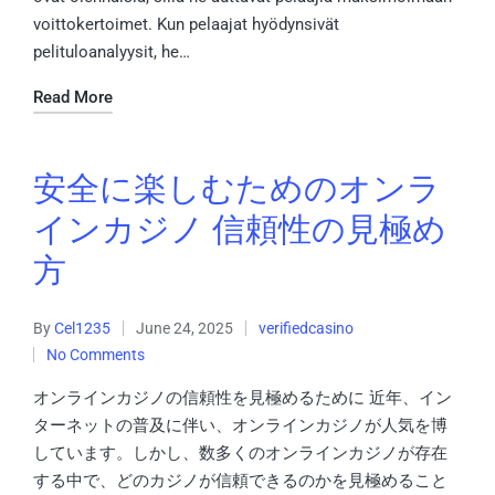
voittokertoimet. Kun pelaajat hyödynsivät
pelituloanalyysit, he…
Read More
安全に楽しむためのオンラ
インカジノ 信頼性の見極め
方
By
Cel1235
June 24, 2025
verifiedcasino
No Comments
オンラインカジノの信頼性を見極めるために 近年、イン
ターネットの普及に伴い、オンラインカジノが人気を博
しています。しかし、数多くのオンラインカジノが存在
する中で、どのカジノが信頼できるのかを見極めること