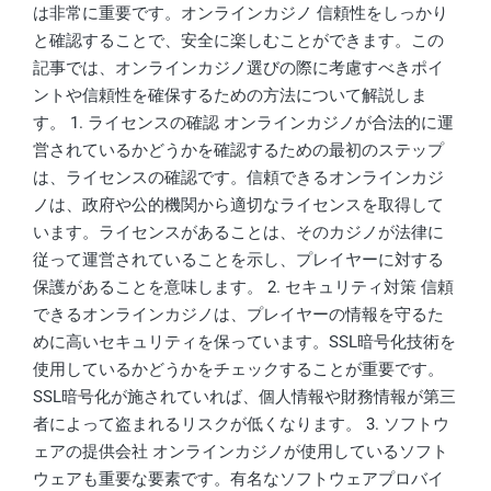
は非常に重要です。オンラインカジノ 信頼性をしっかり
と確認することで、安全に楽しむことができます。この
記事では、オンラインカジノ選びの際に考慮すべきポイ
ントや信頼性を確保するための方法について解説しま
す。 1. ライセンスの確認 オンラインカジノが合法的に運
営されているかどうかを確認するための最初のステップ
は、ライセンスの確認です。信頼できるオンラインカジ
ノは、政府や公的機関から適切なライセンスを取得して
います。ライセンスがあることは、そのカジノが法律に
従って運営されていることを示し、プレイヤーに対する
保護があることを意味します。 2. セキュリティ対策 信頼
できるオンラインカジノは、プレイヤーの情報を守るた
めに高いセキュリティを保っています。SSL暗号化技術を
使用しているかどうかをチェックすることが重要です。
SSL暗号化が施されていれば、個人情報や財務情報が第三
者によって盗まれるリスクが低くなります。 3. ソフトウ
ェアの提供会社 オンラインカジノが使用しているソフト
ウェアも重要な要素です。有名なソフトウェアプロバイ