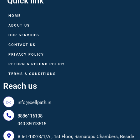
Quick link
HOME
ABOUT US
OUR SERVICES
CONTACT US
PRIVACY POLICY
RETURN & REFUND POLICY
TERMS & CONDITIONS
Reach us
info@cellpath.in
8886116108
040-35013515
# 6-1-132/3/1/A , 1st Floor, Ramarapu Chambers, Beside