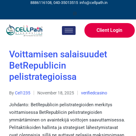
8886116108, 040-35013515
info@cellpath.in
Client Login
Voittamisen salaisuudet
BetRepublicin
pelistrategioissa
By
Cel1235
November 18, 2025
verifiedcasino
Johdanto: BetRepublicin pelistrategioiden merkitys
voittamisessa BetRepublicin pelistrategioiden
ymmärtäminen on avaintekijä voittojen saavuttamisessa.
Pelitaktiikoiden hallinta ja strategiset lähestymistavat
ovat olennaisia, sillä ne auttavat pelaajia maksimoimaan