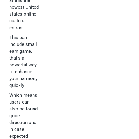
at this the
newest United
states online
casinos
entrant
This can
include small
earn game,
that’s a
powerful way
to enhance
your harmony
quickly
Which means
users can
also be found
quick
direction and
in case
expected