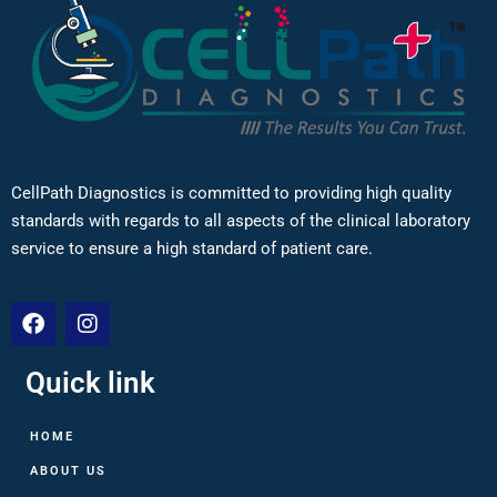
CellPath Diagnostics is committed to providing high quality
standards with regards to all aspects of the clinical laboratory
service to ensure a high standard of patient care.
Quick link
HOME
ABOUT US