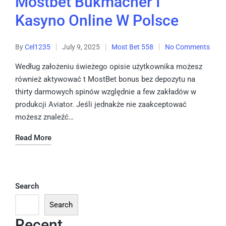
Mostbet Bukmacher I
Kasyno Online W Polsce
By
Cel1235
July 9, 2025
Most Bet 558
No Comments
Według założeniu świeżego opisie użytkownika możesz
również aktywować t MostBet bonus bez depozytu na
thirty darmowych spinów względnie a few zakładów w
produkcji Aviator. Jeśli jednakże nie zaakceptować
możesz znaleźć…
Read More
Search
Search
Recent