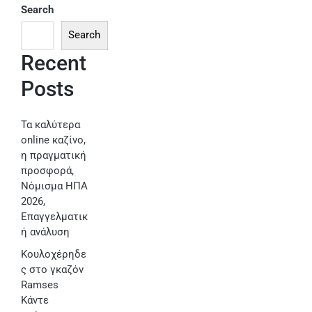
Search
Search
Recent
Posts
Τα καλύτερα
online καζίνο,
η πραγματική
προσφορά,
Νόμισμα ΗΠΑ
2026,
Επαγγελματικ
ή ανάλυση
Κουλοχέρηδε
ς στο γκαζόν
Ramses
Κάντε