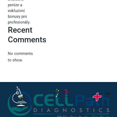
peníze a
exkluzivní
bonusy pro
profesionály.
Recent
Comments
No comments
to show.