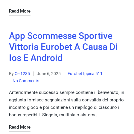
Read More
App Scommesse Sportive
Vittoria Eurobet A Causa Di
Ios E Android
By
Cel1235
June 6, 2025
Eurobet Ippica 511
No Comments
Anteriormente successo sempre contiene il benvenuto, in
aggiunta fornisce segnalazioni sulla convalida del proprio
incontro gioco e poi contiene un riepilogo di ciascuno i
bonus reperibili. Singola, multipla o sistema,…
Read More