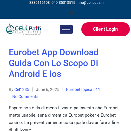
8886116108, 040-35013515
info@cellpath.in
Client Login
Eurobet App Download
Guida Con Lo Scopo Di
Android E Ios
By
Cel1235
June 6, 2025
Eurobet Ippica 511
No Comments
Eppure non è da di meno il vasto palinsesto che Eurobet
mette usabile, sena dimentica Eurobet poker e Eurobet
casinò. La preventivamente cosa quale dovrai fare a fine
di utilizzare…