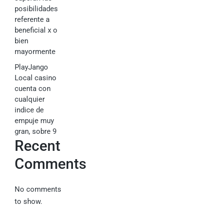
posibilidades
referente a
beneficial x o
bien
mayormente
PlayJango
Local casino
cuenta con
cualquier
indice de
empuje muy
gran, sobre 9
Recent
Comments
No comments
to show.