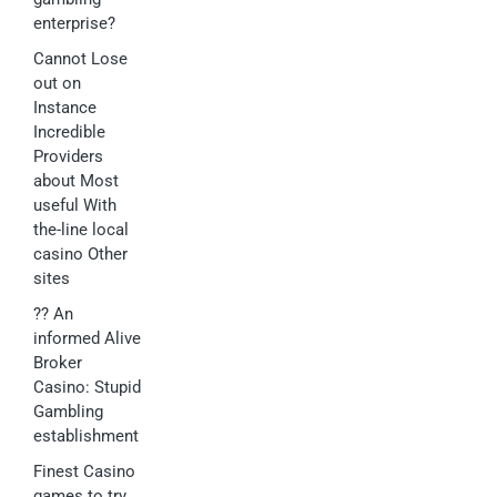
enterprise?
Cannot Lose
out on
Instance
Incredible
Providers
about Most
useful With
the-line local
casino Other
sites
?? An
informed Alive
Broker
Casino: Stupid
Gambling
establishment
Finest Casino
games to try