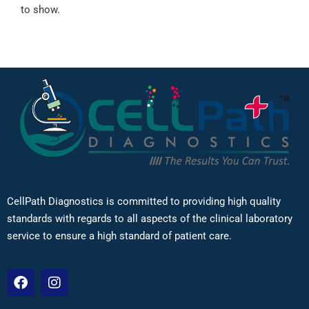
to show.
CellPath Diagnostics is committed to providing high quality
standards with regards to all aspects of the clinical laboratory
service to ensure a high standard of patient care.