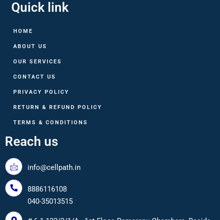
Quick link
HOME
ABOUT US
OUR SERVICES
CONTACT US
PRIVACY POLICY
RETURN & REFUND POLICY
TERMS & CONDITIONS
Reach us
info@cellpath.in
8886116108
040-35013515