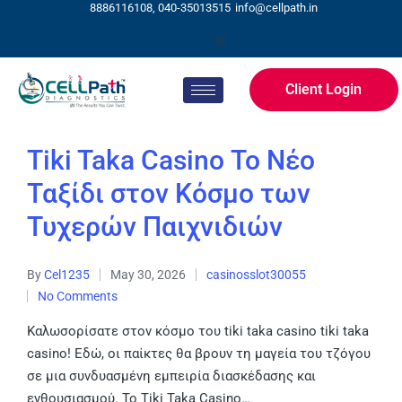
8886116108, 040-35013515
info@cellpath.in
Client Login
Tiki Taka Casino Το Νέο
Ταξίδι στον Κόσμο των
Τυχερών Παιχνιδιών
By
Cel1235
May 30, 2026
casinosslot30055
No Comments
Καλωσορίσατε στον κόσμο του tiki taka casino tiki taka
casino! Εδώ, οι παίκτες θα βρουν τη μαγεία του τζόγου
σε μια συνδυασμένη εμπειρία διασκέδασης και
ενθουσιασμού. Το Tiki Taka Casino…