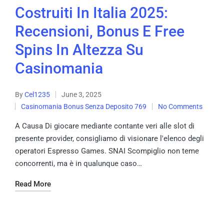
Costruiti In Italia 2025:
Recensioni, Bonus E Free
Spins In Altezza Su
Casinomania
By
Cel1235
June 3, 2025
Casinomania Bonus Senza Deposito 769
No Comments
A Causa Di giocare mediante contante veri alle slot di
presente provider, consigliamo di visionare l'elenco degli
operatori Espresso Games. SNAI Scompiglio non teme
concorrenti, ma è in qualunque caso…
Read More