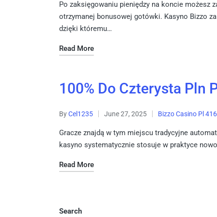
Po zaksięgowaniu pieniędzy na koncie możesz za
otrzymanej bonusowej gotówki. Kasyno Bizzo z
dzięki któremu…
Read More
100% Do Czterysta Pln 
By
Cel1235
June 27, 2025
Bizzo Casino Pl 416
Gracze znajdą w tym miejscu tradycyjne automaty
kasyno systematycznie stosuje w praktyce nowoś
Read More
Search