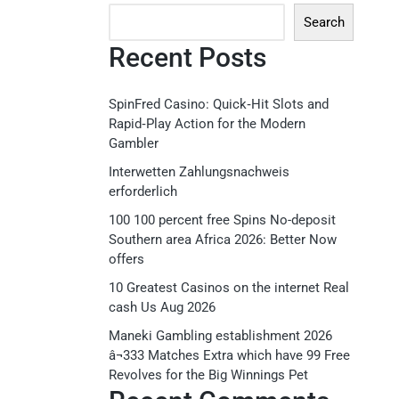
Search
Recent Posts
SpinFred Casino: Quick‑Hit Slots and
Rapid‑Play Action for the Modern
Gambler
Interwetten Zahlungsnachweis
erforderlich
100 100 percent free Spins No-deposit
Southern area Africa 2026: Better Now
offers
10 Greatest Casinos on the internet Real
cash Us Aug 2026
Maneki Gambling establishment 2026
â¬333 Matches Extra which have 99 Free
Revolves for the Big Winnings Pet