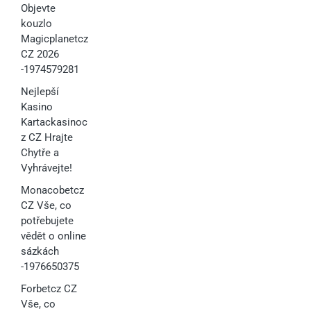
Objevte
kouzlo
Magicplanetcz
CZ 2026
-1974579281
Nejlepší
Kasino
Kartackasinoc
z CZ Hrajte
Chytře a
Vyhrávejte!
Monacobetcz
CZ Vše, co
potřebujete
vědět o online
sázkách
-1976650375
Forbetcz CZ
Vše, co