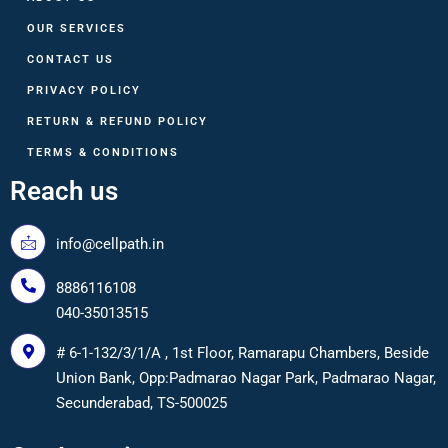
OUR SERVICES
CONTACT US
PRIVACY POLICY
RETURN & REFUND POLICY
TERMS & CONDITIONS
Reach us
info@cellpath.in
8886116108
040-35013515
# 6-1-132/3/1/A , 1st Floor, Ramarapu Chambers, Beside
Union Bank, Opp:Padmarao Nagar Park, Padmarao Nagar,
Secunderabad, TS-500025