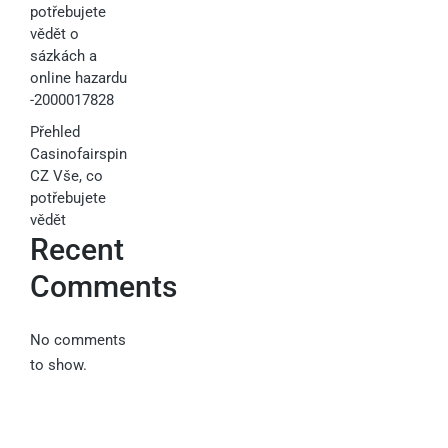
potřebujete
vědět o
sázkách a
online hazardu
-2000017828
Přehled
Casinofairspin
CZ Vše, co
potřebujete
vědět
Recent
Comments
No comments
to show.