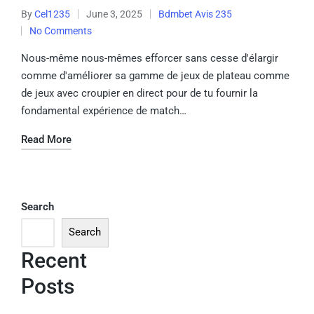
By
Cel1235
June 3, 2025
Bdmbet Avis 235
No Comments
Nous-même nous-mêmes efforcer sans cesse d'élargir
comme d'améliorer sa gamme de jeux de plateau comme
de jeux avec croupier en direct pour de tu fournir la
fondamental expérience de match…
Read More
Search
Search
Recent
Posts