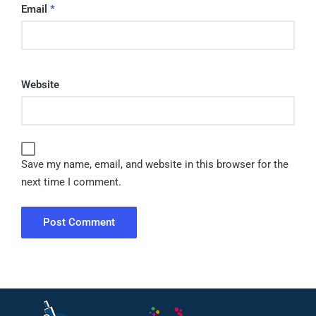
Email
*
Website
Save my name, email, and website in this browser for the
next time I comment.