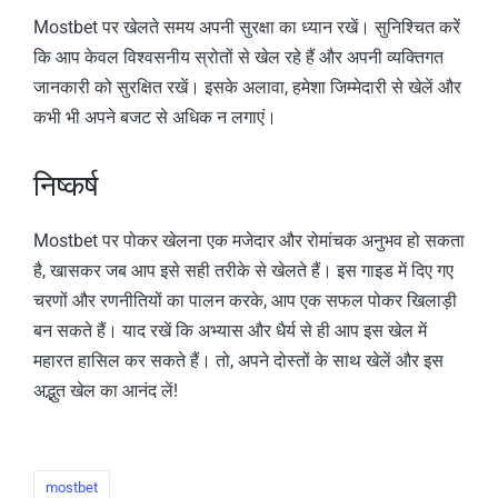
Mostbet पर खेलते समय अपनी सुरक्षा का ध्यान रखें। सुनिश्चित करें
कि आप केवल विश्वसनीय स्रोतों से खेल रहे हैं और अपनी व्यक्तिगत
जानकारी को सुरक्षित रखें। इसके अलावा, हमेशा जिम्मेदारी से खेलें और
कभी भी अपने बजट से अधिक न लगाएं।
निष्कर्ष
Mostbet पर पोकर खेलना एक मजेदार और रोमांचक अनुभव हो सकता
है, खासकर जब आप इसे सही तरीके से खेलते हैं। इस गाइड में दिए गए
चरणों और रणनीतियों का पालन करके, आप एक सफल पोकर खिलाड़ी
बन सकते हैं। याद रखें कि अभ्यास और धैर्य से ही आप इस खेल में
महारत हासिल कर सकते हैं। तो, अपने दोस्तों के साथ खेलें और इस
अद्भुत खेल का आनंद लें!
mostbet