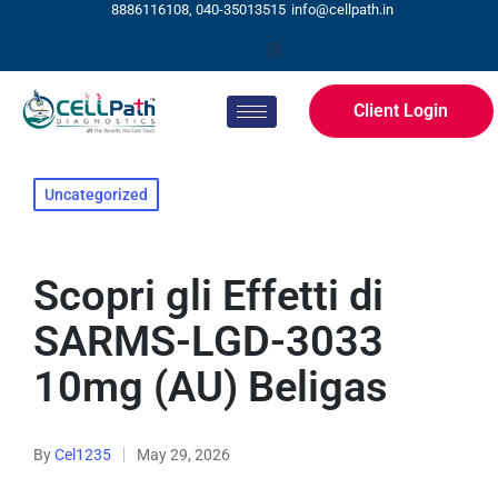
8886116108, 040-35013515
info@cellpath.in
Client Login
Uncategorized
Scopri gli Effetti di
SARMS-LGD-3033
10mg (AU) Beligas
By
Cel1235
May 29, 2026