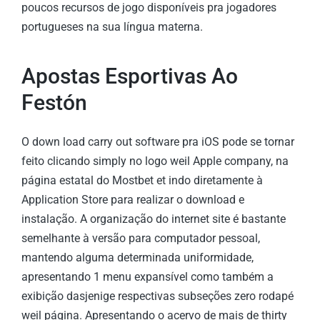
poucos recursos de jogo disponíveis pra jogadores
portugueses na sua língua materna.
Apostas Esportivas Ao
Festón
O down load carry out software pra iOS pode se tornar
feito clicando simply no logo weil Apple company, na
página estatal do Mostbet et indo diretamente à
Application Store para realizar o download e
instalação. A organização do internet site é bastante
semelhante à versão para computador pessoal,
mantendo alguma determinada uniformidade,
apresentando 1 menu expansível como também a
exibição dasjenige respectivas subseções zero rodapé
weil página. Apresentando o acervo de mais de thirty