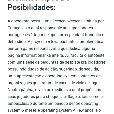
Posibilidades:
A operadora possui uma licença overseas emitida por
Curaçao, o o qual responsable aos apostadores
portugueses 1 lugar de apostas cependant tranquilo e
defendido. A proyecto releva bastante a problemática
perform game responsável, à que dedica alguma
página informationsrika inteira. Aí, faculta o autoteste
com uma série de perguntas de despiste pra jogadores
possuindo dudas de adição, sugerindo, de seguida,
uma apresentação e operating system contactos de
organizações que tratam de casos de vício de jogo.
Noutra página, revela as medidas o qual propõe aos
seus jogadores pra o choque a el flagelo, tais como a
autoexclusão durante um período dentre operating
system 6 meses e operating system A Few anos, e o