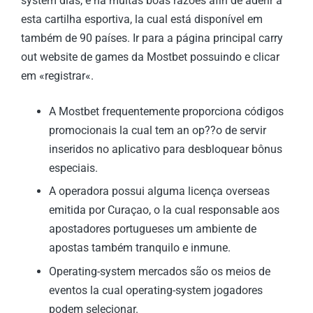
system dias, e há muitas boas razões afin de aderir a
esta cartilha esportiva, la cual está disponível em
também de 90 países. Ir para a página principal carry
out website de games da Mostbet possuindo e clicar
em «registrar«.
A Mostbet frequentemente proporciona códigos
promocionais la cual tem an op??o de servir
inseridos no aplicativo para desbloquear bônus
especiais.
A operadora possui alguma licença overseas
emitida por Curaçao, o la cual responsable aos
apostadores portugueses um ambiente de
apostas também tranquilo e inmune.
Operating-system mercados são os meios de
eventos la cual operating-system jogadores
podem selecionar.