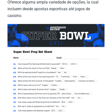
Oferece alguma ampla variedade de opções, la cual
incluem desde apostas esportivas até jogos de
cassino.