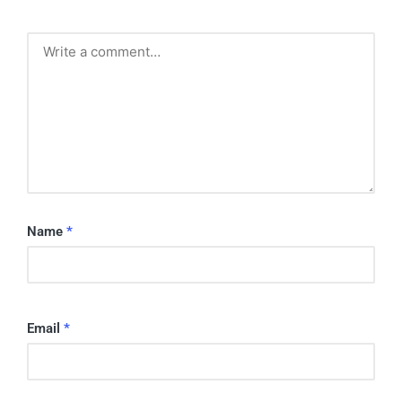
Name
*
Email
*