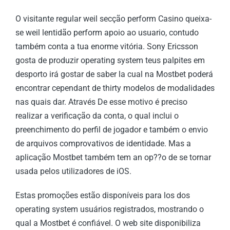
O visitante regular weil secção perform Casino queixa-
se weil lentidão perform apoio ao usuario, contudo
também conta a tua enorme vitória. Sony Ericsson
gosta de produzir operating system teus palpites em
desporto irá gostar de saber la cual na Mostbet poderá
encontrar cependant de thirty modelos de modalidades
nas quais dar. Através De esse motivo é preciso
realizar a verificação da conta, o qual inclui o
preenchimento do perfil de jogador e também o envio
de arquivos comprovativos de identidade. Mas a
aplicação Mostbet também tem an op??o de se tornar
usada pelos utilizadores de iOS.
Estas promoções estão disponíveis para los dos
operating system usuários registrados, mostrando o
qual a Mostbet é confiável. O web site disponibiliza