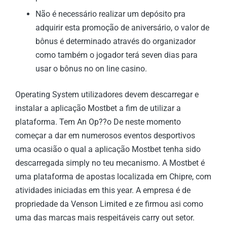
Não é necessário realizar um depósito pra
adquirir esta promoção de aniversário, o valor de
bônus é determinado através do organizador
como também o jogador terá seven dias para
usar o bônus no on line casino.
Operating System utilizadores devem descarregar e
instalar a aplicação Mostbet a fim de utilizar a
plataforma. Tem An Op??o De neste momento
começar a dar em numerosos eventos desportivos
uma ocasião o qual a aplicação Mostbet tenha sido
descarregada simply no teu mecanismo. A Mostbet é
uma plataforma de apostas localizada em Chipre, com
atividades iniciadas em this year. A empresa é de
propriedade da Venson Limited e ze firmou asi como
uma das marcas mais respeitáveis carry out setor.