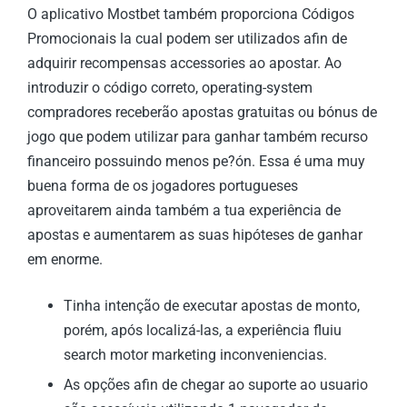
O aplicativo Mostbet também proporciona Códigos
Promocionais la cual podem ser utilizados afin de
adquirir recompensas accessories ao apostar. Ao
introduzir o código correto, operating-system
compradores receberão apostas gratuitas ou bónus de
jogo que podem utilizar para ganhar também recurso
financeiro possuindo menos pe?ón. Essa é uma muy
buena forma de os jogadores portugueses
aproveitarem ainda também a tua experiência de
apostas e aumentarem as suas hipóteses de ganhar
em enorme.
Tinha intenção de executar apostas de monto,
porém, após localizá-las, a experiência fluiu
search motor marketing inconveniencias.
As opções afin de chegar ao suporte ao usuario