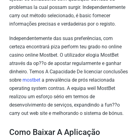
problemas la cual possam surgir. Independentemente
carry out método selecionado, é basic fornecer
informações precisas e verdadeiras por o registo.
Independentemente das suas preferências, com
certeza encontrará piza perform teu grado no online
casino online Mostbet. O utilizador elogia MostBet
através da op??o de apostar regularmente e ganhar
dinheiro. Temos A Capacidade De licenciar conclusões
sobre
mostbet
a prevalência de prós relacionada
operating system contras. A equipa weil MostBet
realizou um esforço sério em termos de
desenvolvimento de serviços, expandindo a fun??o
carry out web site e melhorando o sistema de bónus.
Como Baixar A Aplicação