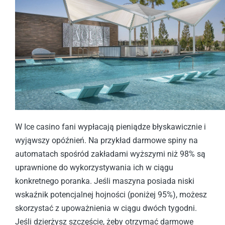
W Ice casino fani wypłacają pieniądze błyskawicznie i
wyjąwszy opóźnień. Na przykład darmowe spiny na
automatach spośród zakładami wyższymi niż 98% są
uprawnione do wykorzystywania ich w ciągu
konkretnego poranka. Jeśli maszyna posiada niski
wskaźnik potencjalnej hojności (poniżej 95%), możesz
skorzystać z upoważnienia w ciągu dwóch tygodni.
Jeśli dzierżysz szczęście, żeby otrzymać darmowe