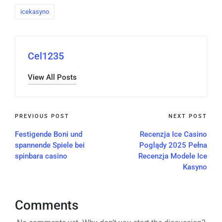
icekasyno
Cel1235
View All Posts
PREVIOUS POST
NEXT POST
Festigende Boni und
Recenzja Ice Casino
spannende Spiele bei
Poglądy 2025 Pełna
spinbara casino
Recenzja Modele Ice
Kasyno
Comments