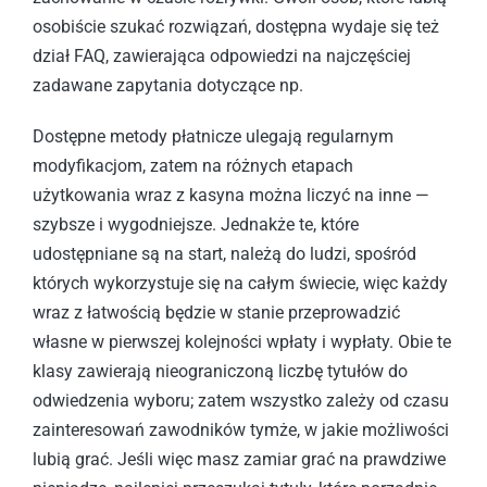
osobiście szukać rozwiązań, dostępna wydaje się też
dział FAQ, zawierająca odpowiedzi na najczęściej
zadawane zapytania dotyczące np.
Dostępne metody płatnicze ulegają regularnym
modyfikacjom, zatem na różnych etapach
użytkowania wraz z kasyna można liczyć na inne —
szybsze i wygodniejsze. Jednakże te, które
udostępniane są na start, należą do ludzi, spośród
których wykorzystuje się na całym świecie, więc każdy
wraz z łatwością będzie w stanie przeprowadzić
własne w pierwszej kolejności wpłaty i wypłaty. Obie te
klasy zawierają nieograniczoną liczbę tytułów do
odwiedzenia wyboru; zatem wszystko zależy od czasu
zainteresowań zawodników tymże, w jakie możliwości
lubią grać. Jeśli więc masz zamiar grać na prawdziwe