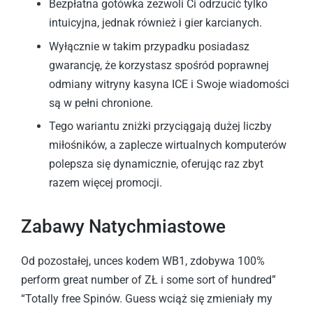
Bezpłatna gotówka zezwoli Ci odrzucić tylko
intuicyjna, jednak również i gier karcianych.
Wyłącznie w takim przypadku posiadasz
gwarancję, że korzystasz spośród poprawnej
odmiany witryny kasyna ICE i Swoje wiadomości
są w pełni chronione.
Tego wariantu zniżki przyciągają dużej liczby
miłośników, a zaplecze wirtualnych komputerów
polepsza się dynamicznie, oferując raz zbyt
razem więcej promocji.
Zabawy Natychmiastowe
Od pozostałej, unces kodem WB1, zdobywa 100%
perform great number of ZŁ i some sort of hundred”
“Totally free Spinów. Guess wciąż się zmieniały my