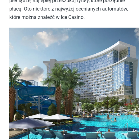
pieniądze, najlepiej przeszukaj tytuły, które porządnie
płacą. Oto niektóre z najwyżej ocenianych automatów,
które można znaleźć w Ice Casino.