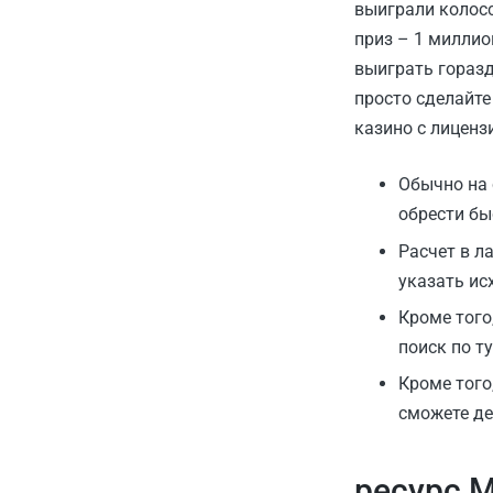
выиграли колосс
приз – 1 миллио
выиграть горазд
просто сделайте
казино с лиценз
Обычно на 
обрести бы
Расчет в л
указать ис
Кроме того
поиск по т
Кроме того
сможете де
ресурс 