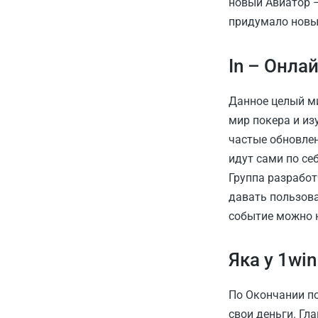
новый Авиатор –
придумало новы
In – Онла
Данное целый м
мир покера и из
частые об͏новле
идут ͏сами по себ
Группа разработч
давать пользова
событие мо͏жно 
Яка у 1wi
По Окончании п
свои деньги. Гл