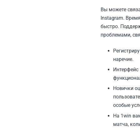
Вы можете связа
Instagram. Врем
быстро. Поддерж
проблемами, свя
Регистриру
наречие.
Интерфейс 
функционал,
Новички оц
пользовате
особые усл
На 1win ва
матча, кол