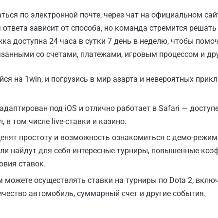
ться по электронной почте, через чат на официальном сайт
я ответа зависит от способа, но команда стремится решат
ка доступна 24 часа в сутки 7 день в неделю, чтобы пом
занными со счетами, платежами, игровым процессом и др
йся на 1win, и погрузись в мир азарта и невероятных прик
адаптирован под iOS и отлично работает в Safari — доступ
 в том числе live-ставки и казино.
енят простоту и возможность ознакомиться с демо-режим
ли найдут для себя интересные турниры, повышенные коэ
овия ставок.
м можете осуществлять ставки на турниры по Dota 2, вклю
ичество автомобиль, суммарный счет и другие события.