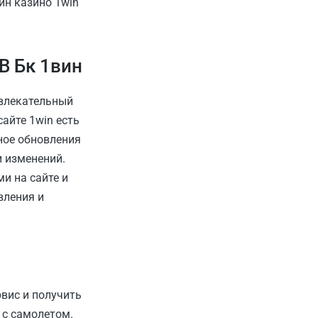
йн казино 1win
В Бк 1вин
увлекательный
сайте 1win есть
ное обновления
 и͏зменений͏.
ми на сайте и
вления и
вис и получить
 с самолетом.