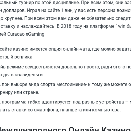
альный турнир по этой дисциплине. При всем этом, они з
н долларов. Играя на сайте 1 вин, у вас есть персона возм
о крупнее. При всем этом вам даже не обязательно следит
 ставку и наслаждайтесь. В 2018 году на платформе 1win 
ией Curacao eGaming.
сайте казино имеется опция онлайн-чата, где можно задат
стрый реплика.
айв режиме осуществляется довольно просто, ради этого 
ходы в квазиденьги.
, при выборе вида спорта местоимение- к тому же можете 
урниру или стране.
, программа гибко адаптируется под разные устройства –
лать ставки со смартфона, планшета или компьютера.
Международного Онлайн Казино