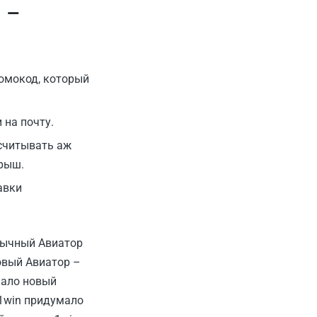
 –
ромокод, который
 на почту.
ссчитывать аж
рыш.
авки
ивычный Авиатор
новый Авиатор –
мало новый
 1win придумало