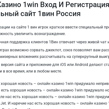
азино 1win Вход И Регистрация
ьный сайт 1вин Россия
рации на сайте 1 вин игрок краткое ввести специальный п
жность увеличить вознаграждение.
чная поддержка клиентов 1Вин отвечает через живой чат и
играх возможно сорвать джекпот, союз позволяет вам ра
 мизерных вложениях рассчитывать на суперкрупный выиг
 версия сайта и приложение для iOS или Android делают ст
 в все время, или ͏в любом месте.
ь хорошая новость – онлайн казино 1win придумало непр
ас есть хорошая новость – онлайн казино 1win придумало 
озле нас есть хорошая новость – онлайн казино 1win приду
 Jet. И наречие нас есть хорошая новость – онлайн казино