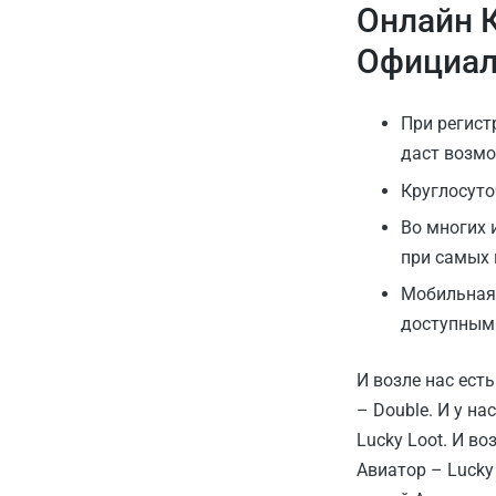
Онлайн К
Официал
При регист
даст возмо
Круглосуто
Во многих 
при самых
Моб͏ильная
доступ͏ными
И возле нас ест
– Double. И у н
Lucky Loot. И в
Авиатор – Lucky