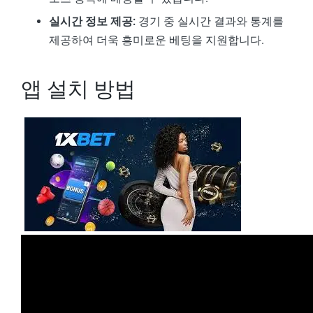
실시간 정보 제공:
경기 중 실시간 결과와 통계를
제공하여 더욱 흥미로운 베팅을 지원합니다.
앱 설치 방법