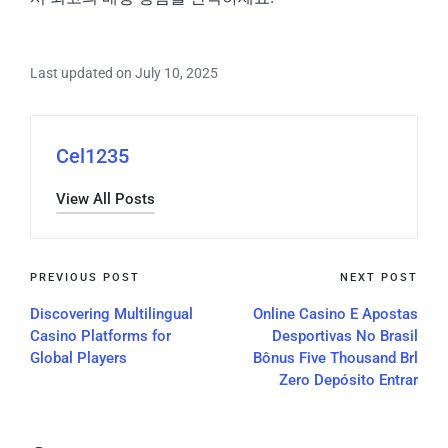
Last updated on July 10, 2025
Cel1235
View All Posts
PREVIOUS POST
NEXT POST
Discovering Multilingual
Online Casino E Apostas
Casino Platforms for
Desportivas No Brasil
Global Players
Bônus Five Thousand Brl
Zero Depósito Entrar