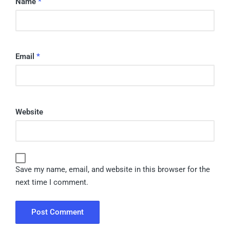
Name
*
Email
*
Website
Save my name, email, and website in this browser for the
next time I comment.