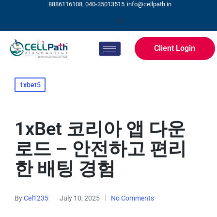
8886116108, 040-35013515
info@cellpath.in
Client Login
1xbet5
1xBet 코리아 앱 다운
로드 – 안전하고 편리
한 배팅 경험
By
Cel1235
July 10, 2025
No Comments