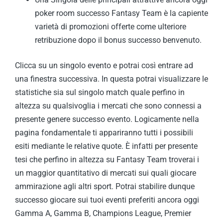
poker room successo Fantasy Team è la capiente
varietà di promozioni offerte come ulteriore
retribuzione dopo il bonus successo benvenuto.
Clicca su un singolo evento e potrai così entrare ad
una finestra successiva. In questa potrai visualizzare le
statistiche sia sul singolo match quale perfino in
altezza su qualsivoglia i mercati che sono connessi a
presente genere successo evento. Logicamente nella
pagina fondamentale ti appariranno tutti i possibili
esiti mediante le relative quote. È infatti per presente
tesi che perfino in altezza su Fantasy Team troverai i
un maggior quantitativo di mercati sui quali giocare
ammirazione agli altri sport. Potrai stabilire dunque
successo giocare sui tuoi eventi preferiti ancora oggi
Gamma A, Gamma B, Champions League, Premier