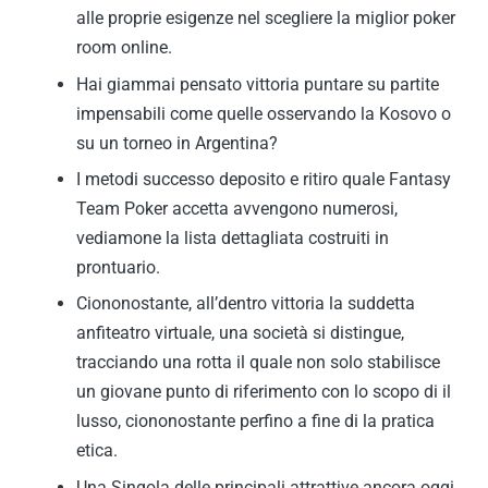
alle proprie esigenze nel scegliere la miglior poker
room online.
Hai giammai pensato vittoria puntare su partite
impensabili come quelle osservando la Kosovo o
su un torneo in Argentina?
I metodi successo deposito e ritiro quale Fantasy
Team Poker accetta avvengono numerosi,
vediamone la lista dettagliata costruiti in
prontuario.
Ciononostante, all’dentro vittoria la suddetta
anfiteatro virtuale, una società si distingue,
tracciando una rotta il quale non solo stabilisce
un giovane punto di riferimento con lo scopo di il
lusso, ciononostante perfino a fine di la pratica
etica.
Una Singola delle principali attrattive ancora oggi