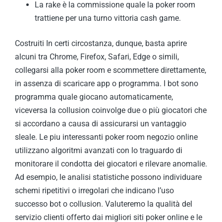
La rake è la commissione quale la poker room
trattiene per una turno vittoria cash game.
Costruiti In certi circostanza, dunque, basta aprire
alcuni tra Chrome, Firefox, Safari, Edge o simili,
collegarsi alla poker room e scommettere direttamente,
in assenza di scaricare app o programma. I bot sono
programma quale giocano automaticamente,
viceversa la collusion coinvolge due o più giocatori che
si accordano a causa di assicurarsi un vantaggio
sleale. Le piu interessanti poker room negozio online
utilizzano algoritmi avanzati con lo traguardo di
monitorare il condotta dei giocatori e rilevare anomalie.
Ad esempio, le analisi statistiche possono individuare
schemi ripetitivi o irregolari che indicano l’uso
successo bot o collusion. Valuteremo la qualità del
servizio clienti offerto dai migliori siti poker online e le