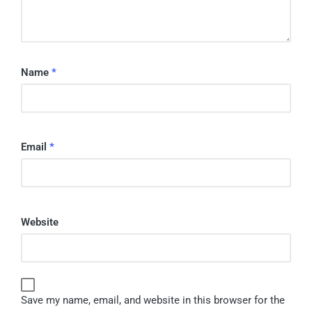
Name
*
Email
*
Website
Save my name, email, and website in this browser for the