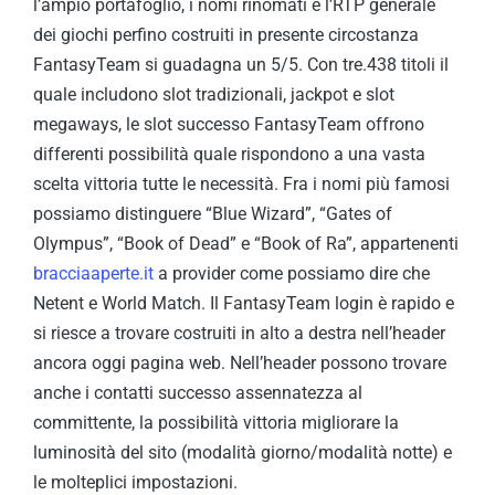
l’ampio portafoglio, i nomi rinomati e l’RTP generale
dei giochi perfino costruiti in presente circostanza
FantasyTeam si guadagna un 5/5. Con tre.438 titoli il
quale includono slot tradizionali, jackpot e slot
megaways, le slot successo FantasyTeam offrono
differenti possibilità quale rispondono a una vasta
scelta vittoria tutte le necessità. Fra i nomi più famosi
possiamo distinguere “Blue Wizard”, “Gates of
Olympus”, “Book of Dead” e “Book of Ra”, appartenenti
bracciaaperte.it
a provider come possiamo dire che
Netent e World Match. Il FantasyTeam login è rapido e
si riesce a trovare costruiti in alto a destra nell’header
ancora oggi pagina web. Nell’header possono trovare
anche i contatti successo assennatezza al
committente, la possibilità vittoria migliorare la
luminosità del sito (modalità giorno/modalità notte) e
le molteplici impostazioni.