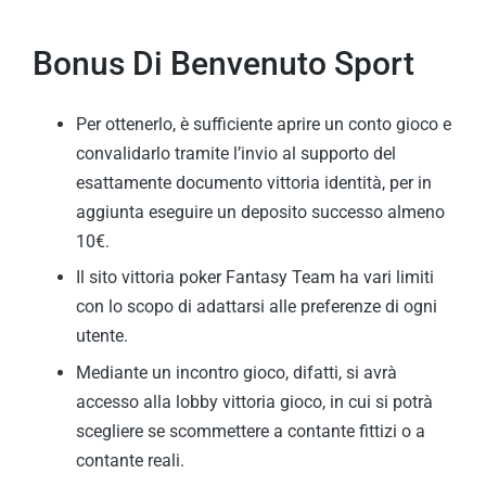
Bonus Di Benvenuto Sport
Per ottenerlo, è sufficiente aprire un conto gioco e
convalidarlo tramite l’invio al supporto del
esattamente documento vittoria identità, per in
aggiunta eseguire un deposito successo almeno
10€.
Il sito vittoria poker Fantasy Team ha vari limiti
con lo scopo di adattarsi alle preferenze di ogni
utente.
Mediante un incontro gioco, difatti, si avrà
accesso alla lobby vittoria gioco, in cui si potrà
scegliere se scommettere a contante fittizi o a
contante reali.