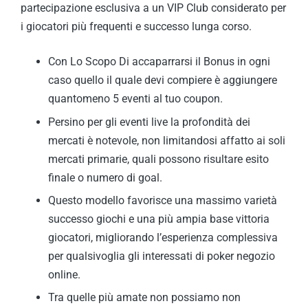
partecipazione esclusiva a un VIP Club considerato per
i giocatori più frequenti e successo lunga corso.
Con Lo Scopo Di accaparrarsi il Bonus in ogni
caso quello il quale devi compiere è aggiungere
quantomeno 5 eventi al tuo coupon.
Persino per gli eventi live la profondità dei
mercati è notevole, non limitandosi affatto ai soli
mercati primarie, quali possono risultare esito
finale o numero di goal.
Questo modello favorisce una massimo varietà
successo giochi e una più ampia base vittoria
giocatori, migliorando l’esperienza complessiva
per qualsivoglia gli interessati di poker negozio
online.
Tra quelle più amate non possiamo non