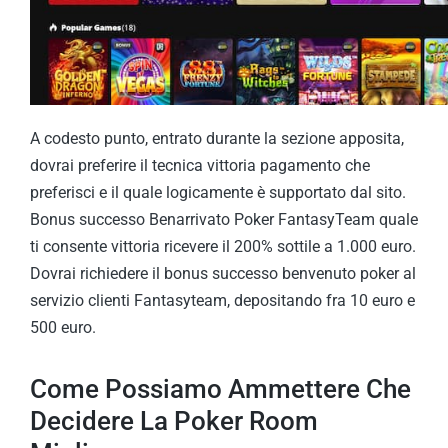
A codesto punto, entrato durante la sezione apposita,
dovrai preferire il tecnica vittoria pagamento che
preferisci e il quale logicamente è supportato dal sito.
Bonus successo Benarrivato Poker FantasyTeam quale
ti consente vittoria ricevere il 200% sottile a 1.000 euro.
Dovrai richiedere il bonus successo benvenuto poker al
servizio clienti Fantasyteam, depositando fra 10 euro e
500 euro.
Come Possiamo Ammettere Che
Decidere La Poker Room