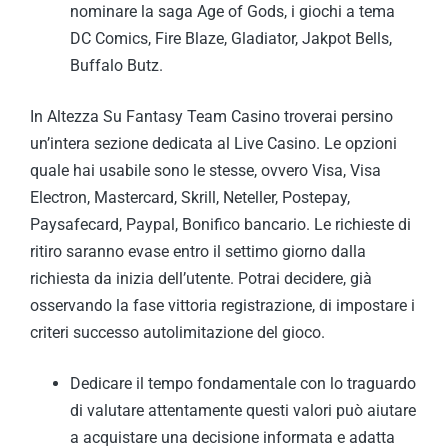
nominare la saga Age of Gods, i giochi a tema
DC Comics, Fire Blaze, Gladiator, Jakpot Bells,
Buffalo Butz.
In Altezza Su Fantasy Team Casino troverai persino
un’intera sezione dedicata al Live Casino. Le opzioni
quale hai usabile sono le stesse, ovvero Visa, Visa
Electron, Mastercard, Skrill, Neteller, Postepay,
Paysafecard, Paypal, Bonifico bancario. Le richieste di
ritiro saranno evase entro il settimo giorno dalla
richiesta da inizia dell’utente. Potrai decidere, già
osservando la fase vittoria registrazione, di impostare i
criteri successo autolimitazione del gioco.
Dedicare il tempo fondamentale con lo traguardo
di valutare attentamente questi valori può aiutare
a acquistare una decisione informata e adatta