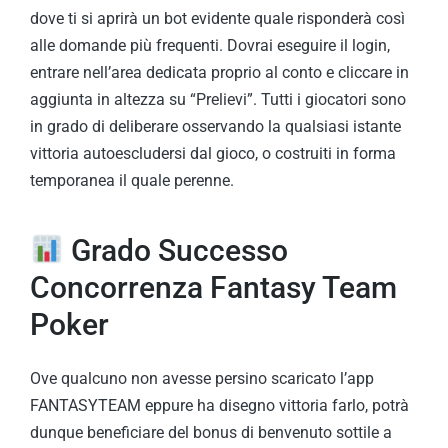
dove ti si aprirà un bot evidente quale risponderà così
alle domande più frequenti. Dovrai eseguire il login,
entrare nell’area dedicata proprio al conto e cliccare in
aggiunta in altezza su “Prelievi”. Tutti i giocatori sono
in grado di deliberare osservando la qualsiasi istante
vittoria autoescludersi dal gioco, o costruiti in forma
temporanea il quale perenne.
Grado Successo
Concorrenza Fantasy Team
Poker
Ove qualcuno non avesse persino scaricato l’app
FANTASYTEAM eppure ha disegno vittoria farlo, potrà
dunque beneficiare del bonus di benvenuto sottile a