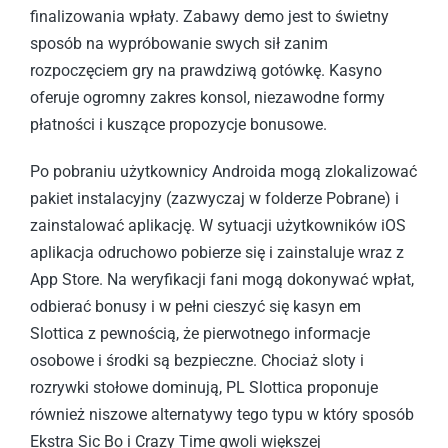
finalizowania wpłaty. Zabawy demo jest to świetny
sposób na wypróbowanie swych sił zanim
rozpoczęciem gry na prawdziwą gotówkę. Kasyno
oferuje ogromny zakres konsol, niezawodne formy
płatności i kuszące propozycje bonusowe.
Po pobraniu użytkownicy Androida mogą zlokalizować
pakiet instalacyjny (zazwyczaj w folderze Pobrane) i
zainstalować aplikację. W sytuacji użytkowników iOS
aplikacja odruchowo pobierze się i zainstaluje wraz z
App Store. Na weryfikacji fani mogą dokonywać wpłat,
odbierać bonusy i w pełni cieszyć się kasyn em
Slottica z pewnością, że pierwotnego informacje
osobowe i środki są bezpieczne. Chociaż sloty i
rozrywki stołowe dominują, PL Slottica proponuje
również niszowe alternatywy tego typu w który sposób
Ekstra Sic Bo i Crazy Time gwoli większej