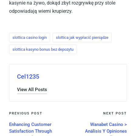
kasynie na żywo, dokąd zbyt rozgrywkę przy stole
odpowiadają wierni krupierzy.
slottica casino login
slottica jak wypłacić pieniądze
slottica kasyno bonus bez depozytu
Cel1235
View All Posts
PREVIOUS POST
NEXT POST
Enhancing Customer
Wanabet Casino >
Satisfaction Through
Análisis Y Opiniones