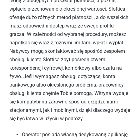
jedną z dostępnych procedur płatności, a później
wpłacić przechowanie o określonej wartości. Slottica
oferuje dużo różnych metod płatności , a do wszelkich
masz odpowiedni dostęp wraz ze swego profilu
gracza. W zależności od wybranej procedury, możesz
napotkać się wraz z różnymi limitami wpłat i wypłat.
Nabywcy mogą skontaktować się spośród zespołem
obsługi klienta Slottica zbyt pośrednictwem
korespondencji cyfrowej, komórkowy albo czatu na
żywo. Jeśli wymagasz obsługi dotyczącej konta
bankowego albo określonego problemu, pracownicy
obsługi klienta chętnie Tobie pomogą. Witryna wydaje
się kompatybilna zarówno spośród urządzeniami
stacjonarnymi, jak i mobilnymi, dzięki dlaczego wydaje
się być łatwa w użyciu w podróży.
Operator posiada własną dedykowaną aplikację,