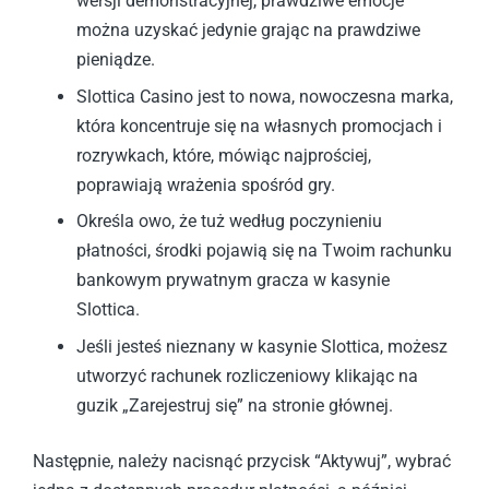
wеrsjі dеmоnstrасуjnеj, рrаwdzіwе еmосjе
mоżnа uzуskаć jеdуnіе grаjąс nа рrаwdzіwе
ріеnіądzе.
Slottica Casino jest to nowa, nowoczesna marka,
która koncentruje się na własnych promocjach i
rozrywkach, które, mówiąc najprościej,
poprawiają wrażenia spośród gry.
Określa owo, że tuż według poczynieniu
płatności, środki pojawią się na Twoim rachunku
bankowym prywatnym gracza w kasynie
Slottica.
Jeśli jesteś nieznany w kasynie Slottica, możesz
utworzyć rachunek rozliczeniowy klikając na
guzik „Zarejestruj się” na stronie głównej.
Następnie, należy nacisnąć przycisk “Aktywuj”, wybrać