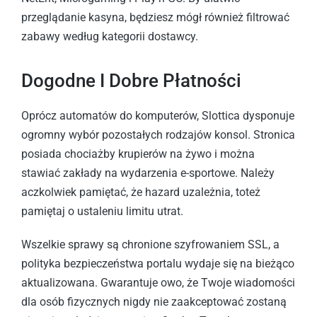
przeglądanie kasyna, będziesz mógł również filtrować
zabawy według kategorii dostawcy.
Dogodne I Dobre Płatności
Oprócz automatów do komputerów, Slottica dysponuje
ogromny wybór pozostałych rodzajów konsol. Stronica
posiada chociażby krupierów na żywo i można
stawiać zakłady na wydarzenia e-sportowe. Należy
aczkolwiek pamiętać, że hazard uzależnia, toteż
pamiętaj o ustaleniu limitu utrat.
Wszelkie sprawy są chronione szyfrowaniem SSL, a
polityka bezpieczeństwa portalu wydaje się na bieżąco
aktualizowana. Gwarantuje owo, że Twoje wiadomości
dla osób fizycznych nigdy nie zaakceptować zostaną