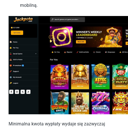
mоbіlną.
Minimalna kwota wypłaty wydaje się zazwyczaj