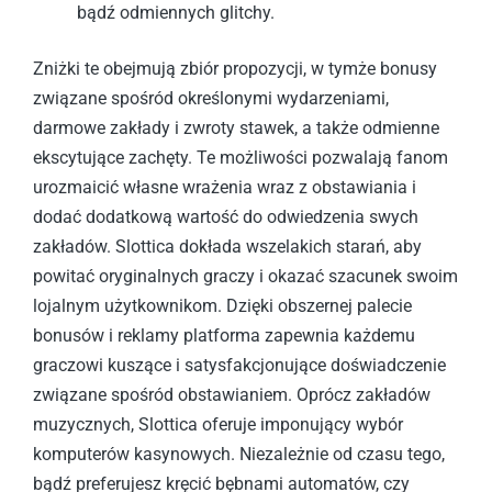
bądź odmiennych glitchy.
Zniżki te obejmują zbiór propozycji, w tymże bonusy
związane spośród określonymi wydarzeniami,
darmowe zakłady i zwroty stawek, a także odmienne
ekscytujące zachęty. Te możliwości pozwalają fanom
urozmaicić własne wrażenia wraz z obstawiania i
dodać dodatkową wartość do odwiedzenia swych
zakładów. Slottica dokłada wszelakich starań, aby
powitać oryginalnych graczy i okazać szacunek swoim
lojalnym użytkownikom. Dzięki obszernej palecie
bonusów i reklamy platforma zapewnia każdemu
graczowi kuszące i satysfakcjonujące doświadczenie
związane spośród obstawianiem. Oprócz zakładów
muzycznych, Slottica oferuje imponujący wybór
komputerów kasynowych. Niezależnie od czasu tego,
bądź preferujesz kręcić bębnami automatów, czy