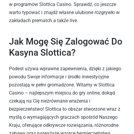
w programów Slottica Casino. Sprawdź, co jeszcze
warto typować i znajdź własne ulubione rozgrywki w
zakładach prematch a także live.
Jak Mogę Się Zalogować Do
Kasyna Slottica?
Podest używa wprawne zapewnienia, dzięki z jakiego
powodu Swoje informacje i środki inwestycyjne
pozostają w pełni gromadzone. Witamy w Slottica
Casino – najlepszym miejscu do gry online, dokąd
czekają na Cię niezrównane wrażenia i
bezpieczeństwo! Slottica to obszar stworzone wraz z
myślą o wymagających graczach spośród Naszego
Kraju, oferujące odkrywcze rozwiązania, różnorodne
zabawy oraz najwyższe wzorce bezpieczeństwa.