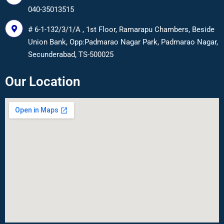
040-35013515
# 6-1-132/3/1/A , 1st Floor, Ramarapu Chambers, Beside
Union Bank, Opp:Padmarao Nagar Park, Padmarao Nagar,
Secunderabad, TS-500025
Our Location