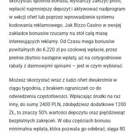
skorzystać spośród bonusu, wystarczy założyć profil,
wpłacić najmniejszy depozyt i aktywować nadprogram
w sekcji ofert lub poprzez wprowadzenie systemu
kodowania reklamowego. Jak Bizzo Casino w swojej
zakładce bonusów rzucamy na stół całą masę
interesujących reklamy. Od Czasu mega bonusów
powitalnych do 6.220 zł po czołowej wpłacie, przez
premie zbytnio następne wpłaty, aż na cotygodniowe
rabaty z darmowymi spinami – jest w czym wybierać.
Możesz skorzystać wraz z ludzi ofert dwukrotnie w
ciągu tygodnia, z brakiem ograniczeń co do
odwiedzenia częstotliwości. Wpłacając środki na raz
inny, do sumy 2400 PLN, zdobędziesz dodatkowe 1200
ZŁ, to znaczy 50% wartości depozytu oraz pięćdziesiąt
bezpłatnych zakręceń. W obu częściach bonusu
minimalna wpłata, która pozwala go odebrać, sięga 80