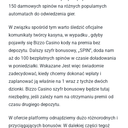
150 darmowych spinów na różnych popularnych
automatach do odwiedzenia gier.
W związku spośród tym warto śledzić oficjalne
komunikaty twórcy kasyna, w wypadku , gdyby
pojawiły się Bizzo Casino kody na premia bez
depozytu. Dalszy szyfr bonusowy, „SPIN”, doda nam
aż do 100 bezpłatnych spinów w czasie doładowania
w poniedziałki. Wskazane Jest więc świadomie
zadecydować, kiedy chcemy dokonać wpłaty i
zaplanować ją właśnie na 1 wraz z tychże dwóch
dzionki. Bizzo Casino szyfr bonusowy będzie tutaj
niezbędny, jeśli zależy nam na otrzymaniu premii od
czasu drugiego depozytu.
W ofercie platformy odnajdziemy dużo różnorodnych i
przyciągających bonusów. W dalekiej części tegoż