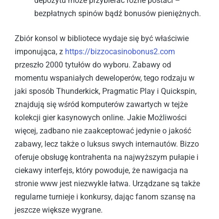
depozytu może przybierać różne postaci –
bezpłatnych spinów bądź bonusów pieniężnych.
Zbiór konsol w bibliotece wydaje się być właściwie
imponująca, z
https://bizzocasinobonus2.com
przeszło 2000 tytułów do wyboru. Zabawy od
momentu wspaniałych deweloperów, tego rodzaju w
jaki sposób Thunderkick, Pragmatic Play i Quickspin,
znajdują się wśród komputerów zawartych w tejże
kolekcji gier kasynowych online. Jakie Możliwości
więcej, zadbano nie zaakceptować jedynie o jakość
zabawy, lecz także o luksus swych internautów. Bizzo
oferuje obsługę kontrahenta na najwyższym pułapie i
ciekawy interfejs, który powoduje, że nawigacja na
stronie www jest niezwykle łatwa. Urządzane są także
regularne turnieje i konkursy, dając fanom szansę na
jeszcze większe wygrane.