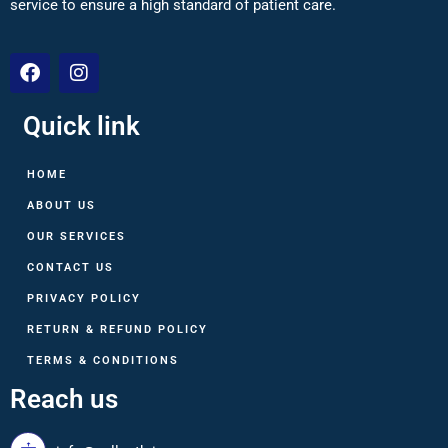
service to ensure a high standard of patient care.
Quick link
HOME
ABOUT US
OUR SERVICES
CONTACT US
PRIVACY POLICY
RETURN & REFUND POLICY
TERMS & CONDITIONS
Reach us