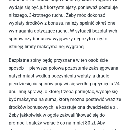
wydaje się być już korzystniejszy, ponieważ postuluje
niższego, 3-krotnego ruchu. Żeby móc dokonać
wypłaty środków z bonusu, należy spełnić określone
wymagania dotyczące ruchu. W sytuacji bezpłatnych
spinów czy bonusów wyjąwszy depozytu często
istnieją limity maksymalnej wygranej.
Bezpłatne spiny będą przyznane w ten osobiście
sposób – pierwsza połowa pozostanie zaksięgowana
natychmiast według poczynieniu wpłaty, a drugie
pięćdziesięciu spinów pojawi się według upłynięciu 24
dni. Inną sprawą, o której trzeba pamiętać, wydaje się
być maksymalna suma, którą można postawić wraz ze
środków bonusowych, a kosztuje ona dwadzieścia zł.
Żeby jakkolwiek w ogóle zakwalifikować się do
promocji, należy wpłacić co najmniej 80 zł. Aby