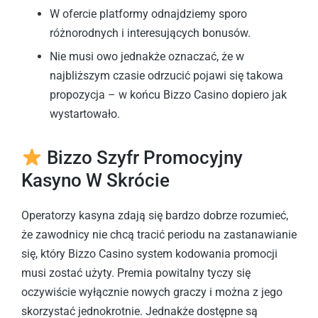
W ofercie platformy odnajdziemy sporo
różnorodnych i interesujących bonusów.
Nie musi owo jednakże oznaczać, że w
najbliższym czasie odrzucić pojawi się takowa
propozycja – w końcu Bizzo Casino dopiero jak
wystartowało.
Bizzo Szyfr Promocyjny
Kasyno W Skrócie
Operatorzy kasyna zdają się bardzo dobrze rozumieć,
że zawodnicy nie chcą tracić periodu na zastanawianie
się, który Bizzo Casino system kodowania promocji
musi zostać użyty. Premia powitalny tyczy się
oczywiście wyłącznie nowych graczy i można z jego
skorzystać jednokrotnie. Jednakże dostępne są