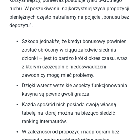
korzystniejszy, ponieważ postuluje tylko 3-krotnego
ruchu. W poszukiwaniu najkorzystniejszych propozycji
pieniężnych często natrafiamy na pojęcie „bonusu bez
depozytu”.
Szkoda jednakże, że kredyt bonusowy powinien
zostać obrócony w ciągu zaledwie siedmiu
dzionki – jest to bardzo krótki okres czasu, wraz
z którym szczególnie niedoświadczeni
zawodnicy mogą mieć problemy.
Dzięki wstecz wszelkie aspekty funkcjonowania
kasyna są pewne gwoli gracza.
Każda spośród nich posiada swoją własną
tabelę, na której można na bieżąco śledzić
ranking internautów.
W zależności od propozycji nadprogram bez