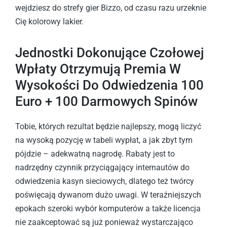
wejdziesz do strefy gier Bizzo, od czasu razu urzeknie
Cię kolorowy lakier.
Jednostki Dokonujące Czołowej
Wpłaty Otrzymują Premia W
Wysokości Do Odwiedzenia 100
Euro + 100 Darmowych Spinów
Tobie, których rezultat będzie najlepszy, mogą liczyć
na wysoką pozycję w tabeli wypłat, a jak zbyt tym
pójdzie – adekwatną nagrodę. Rabaty jest to
nadrzędny czynnik przyciągający internautów do
odwiedzenia kasyn sieciowych, dlatego też twórcy
poświęcają dywanom dużo uwagi. W teraźniejszych
epokach szeroki wybór komputerów a także licencja
nie zaakceptować są już ponieważ wystarczająco