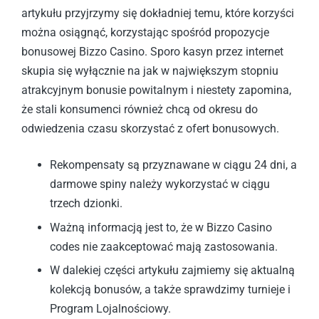
artykułu przyjrzymy się dokładniej temu, które korzyści
można osiągnąć, korzystając spośród propozycje
bonusowej Bizzo Casino. Sporo kasyn przez internet
skupia się wyłącznie na jak w największym stopniu
atrakcyjnym bonusie powitalnym i niestety zapomina,
że stali konsumenci również chcą od okresu do
odwiedzenia czasu skorzystać z ofert bonusowych.
Rekompensaty są przyznawane w ciągu 24 dni, a
darmowe spiny należy wykorzystać w ciągu
trzech dzionki.
Ważną informacją jest to, że w Bizzo Casino
codes nie zaakceptować mają zastosowania.
W dalekiej części artykułu zajmiemy się aktualną
kolekcją bonusów, a także sprawdzimy turnieje i
Program Lojalnościowy.