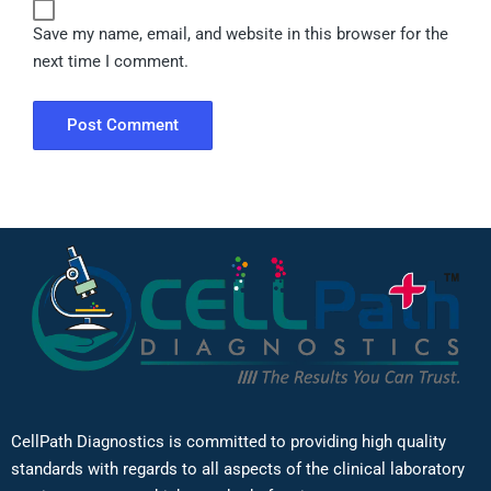
Save my name, email, and website in this browser for the
next time I comment.
CellPath Diagnostics is committed to providing high quality
standards with regards to all aspects of the clinical laboratory