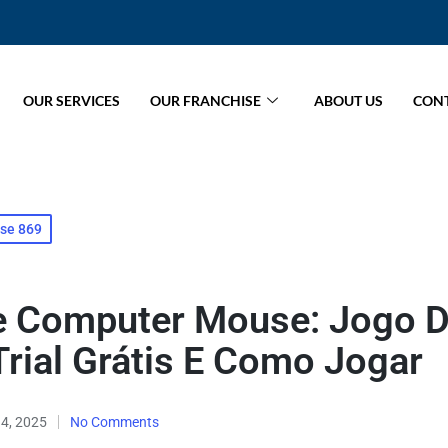
OUR SERVICES
OUR FRANCHISE
ABOUT US
CONT
se 869
e Computer Mouse: Jogo 
rial Grátis E Como Jogar
 4, 2025
No Comments