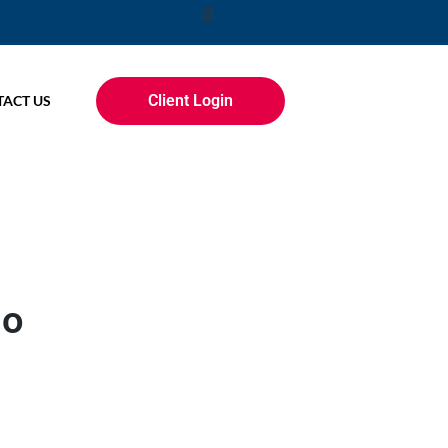
Client Login
ACT US
Do