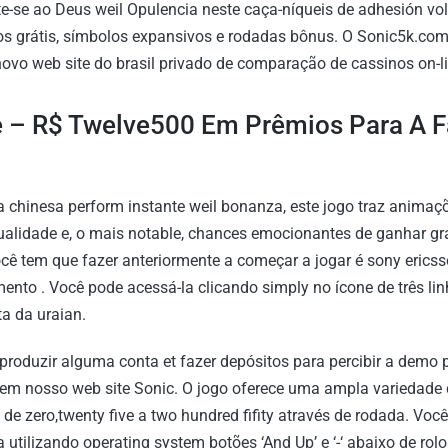
nte-se ao Deus weil Opulencia neste caça-níqueis de adhesión vol
os grátis, símbolos expansivos e rodadas bônus. O Sonic5k.com
novo web site do brasil privado de comparação de cassinos on-li
e – R$ Twelve500 Em Prêmios Para A F
a chinesa perform instante weil bonanza, este jogo traz animaçõ
qualidade e, o mais notable, chances emocionantes de ganhar g
ocê tem que fazer anteriormente a começar a jogar é sony erics
ento . Você pode acessá-la clicando simply no ícone de três lin
ta da uraian.
produzir alguma conta et fazer depósitos para percibir a demo 
m nosso web site Sonic. O jogo oferece uma ampla variedade 
 de zero,twenty five a two hundred fifity através de rodada. Vo
 utilizando operating system botões ‘And Up’ e ‘-‘ abaixo de rol