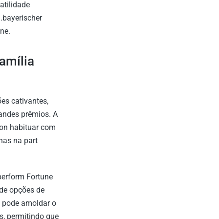
atilidade
.bayerischer
ne.
amília
es cativantes,
randes prêmios. A
son habituar com
has na part
perform Fortune
de opções de
cê pode amoldar o
os, permitindo que