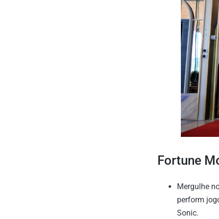
Fortune Mo
Mergulhe no
perform jogo
Sonic.