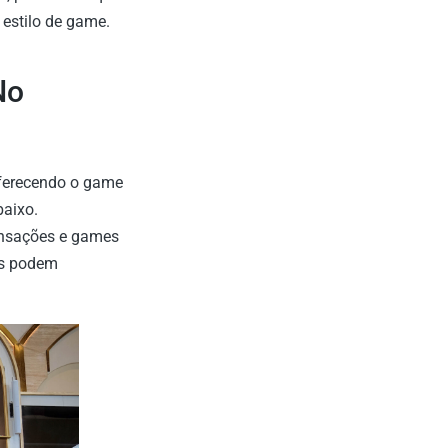
estilo de game.
No
oferecendo o game
baixo.
ansações e games
es podem