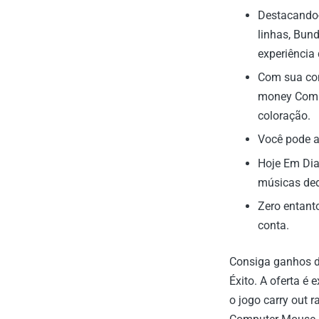
Destacando-
linhas, Bun
experiência 
Com sua con
money Comp
coloração.
Você pode ac
Hoje Em Dia
músicas ded
Zero entant
conta.
Consiga ganhos de
Éxito. A oferta é 
o jogo carry out 