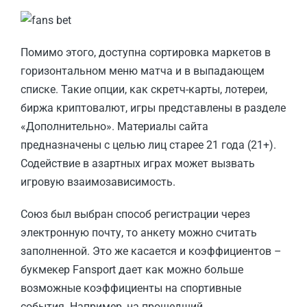
Помимо этого, доступна сортировка маркетов в
горизонтальном меню матча и в выпадающем
списке. Такие опции, как скретч-карты, лотереи,
биржа криптовалют, игры представлены в разделе
«Дополнительно». Материалы сайта
предназначены с целью лиц старее 21 года (21+).
Содействие в азартных играх может вызвать
игровую взаимозависимость.
Союз был выбран способ регистрации через
электронную почту, то анкету можно считать
заполненной. Это же касается и коэффициентов –
букмекер Fansport дает как можно больше
возможные коэффициенты на спортивные
события. Например, на прошедший