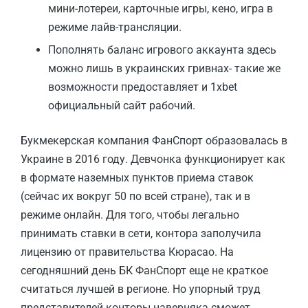
мини-лотереи, карточные игры, кено, игра в
режиме лайв-трансляции.
Пополнять баланс игрового аккаунта здесь
можно лишь в украинских гривнах- такие же
возможности предоставляет и 1xbet
официальный сайт рабочий.
Букмекерская компания ФанСпорт образовалась в
Украине в 2016 году. Девчонка функционирует как
в формате наземных пунктов приема ставок
(сейчас их вокруг 50 по всей стране), так и в
режиме онлайн. Для того, чтобы легально
принимать ставки в сети, контора заполучила
лицензию от правительства Кюрасао. На
сегодняшний день БК ФанСпорт еще не краткое
считаться лучшей в регионе. Но упорный труд
представителей конторы наверняка сможет