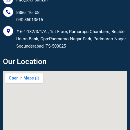
8886116108
040-35013515
# 6-1-132/3/1/A , 1st Floor, Ramarapu Chambers, Beside
Union Bank, Opp:Padmarao Nagar Park, Padmarao Nagar,
Secunderabad, TS-500025
Our Location