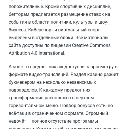
положительные. Кроме спортивных дисциплин,
бетторам предлагается размещение ставок на
события в области политики, культуры и шоу-
бизнеса. Киберспорт и виртуальный спорт
выделены в отдельные блоки. Все материалы
сайта доступны по лицензии Creative Commons
Attribution 4.0 International.
А кое-кто предлог них аж доступны к просмотру в
формате видео-трансляций. Раздел казино разбит
букмекером на несколько независимых
подразделов. К каждому предлог них
трансформация расположен в верхнем
горизонтальном меню. Подбор бонусов есть, но
всё-таки в ограниченном формате. Огромный
недочёт – полное отсутствие программы
лояльности. Кстати, чтобы не упустить мгновение,