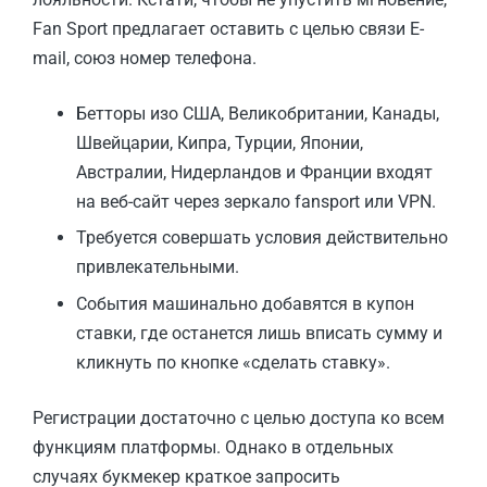
Fan Sport предлагает оставить с целью связи E-
mail, союз номер телефона.
Бетторы изо США, Великобритании, Канады,
Швейцарии, Кипра, Турции, Японии,
Австралии, Нидерландов и Франции входят
на веб-сайт через зеркало fansport или VPN.
Требуется совершать условия действительно
привлекательными.
События машинально добавятся в купон
ставки, где останется лишь вписать сумму и
кликнуть по кнопке «сделать ставку».
Регистрации достаточно с целью доступа ко всем
функциям платформы. Однако в отдельных
случаях букмекер краткое запросить