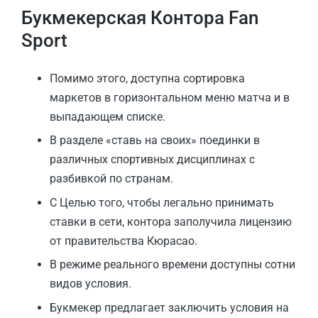
Букмекерская Контора Fan
Sport
Помимо этого, доступна сортировка
маркетов в горизонтальном меню матча и в
выпадающем списке.
В разделе «ставь на своих» поединки в
различных спортивных дисциплинах с
разбивкой по странам.
С Целью того, чтобы легально принимать
ставки в сети, контора заполучила лицензию
от правительства Кюрасао.
В режиме реального времени доступны сотни
видов условия.
Букмекер предлагает заключить условия на