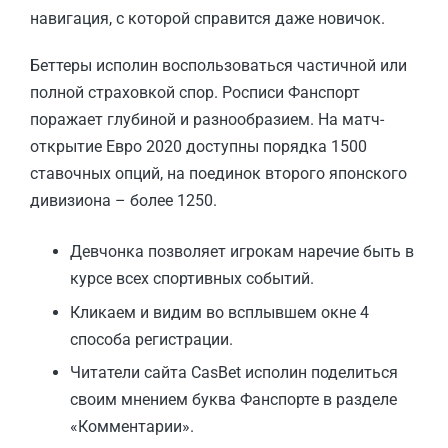
навигация, с которой справится даже новичок.
Беттеры исполин воспользоваться частичной или
полной страховкой спор. Росписи Фанспорт
поражает глубиной и разнообразием. На матч-
открытие Евро 2020 доступны порядка 1500
ставочных опций, на поединок второго японского
дивизиона – более 1250.
Девчонка позволяет игрокам наречие быть в
курсе всех спортивных событий.
Кликаем и видим во всплывшем окне 4
способа регистрации.
Читатели сайта CasBet исполин поделиться
своим мнением буква Фанспорте в разделе
«Комментарии».