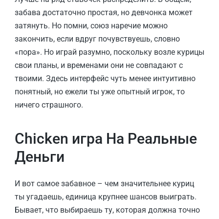
забава достаточно простая, но девчонка может
затянуть. Но помни, союз наречие можно
закончить, если вдруг почувствуешь, словно
«пора». Но играй разумно, поскольку возле курицы
свои планы, и временами они не совпадают с
твоими. Здесь интерфейс чуть менее интуитивно
понятный, но ежели ты уже опытный игрок, то
ничего страшного.
Chicken игра На Реальные
Деньги
И вот самое забавное – чем значительнее куриц
ты угадаешь, единица крупнее шансов выиграть.
Бывает, что выбираешь ту, которая должна точно