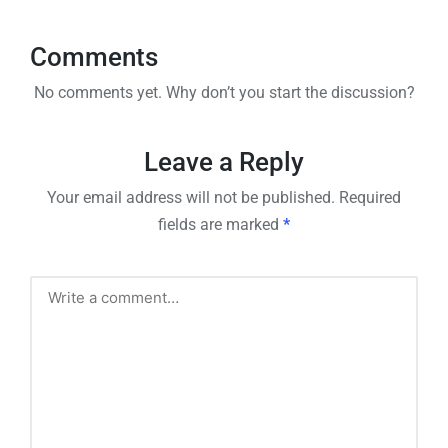
Comments
No comments yet. Why don’t you start the discussion?
Leave a Reply
Your email address will not be published.
Required
fields are marked
*