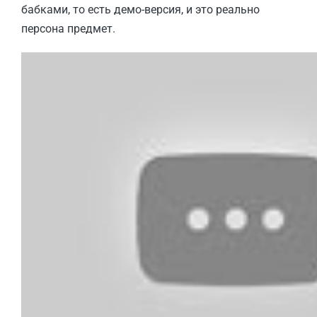
бабками, то есть демо-версия, и это реально
персона предмет.