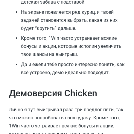
детская забава с подставой.
На экране появляется ряд куриц, и твоей
задачей становится выбрать, какая из них
будет “крутить” дальше.
Кроме того, 1Win часто устраивает всякие
бонусы и акции, которые исполин увеличить
твои шансы на выигрыш.
Да и ежели тебе просто интересно понять, как
всё устроено, демо идеально подходит.
Демоверсия Chicken
Лично я тут выигрывал раза три предлог пяти, так
что можно попробовать свою удачу. Кроме того,
1Win часто устраивает всякие бонусы и акции,
которые гигант увеличить твои шансы на