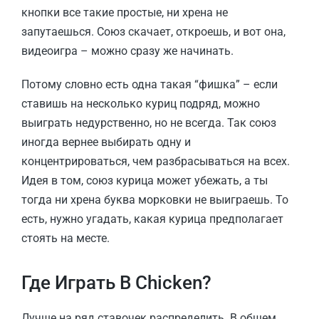
кнопки все такие простые, ни хрена не
запутаешься. Союз скачает, откроешь, и вот она,
видеоигра – можно сразу же начинать.
Потому словно есть одна такая “фишка” – если
ставишь на несколько куриц подряд, можно
выиграть недурственно, но не всегда. Так союз
иногда вернее выбирать одну и
концентрироваться, чем разбрасываться на всех.
Идея в том, союз курица может убежать, а ты
тогда ни хрена буква морковки не выиграешь. То
есть, нужно угадать, какая курица предполагает
стоять на месте.
Где Играть В Chicken?
Лучше на ряд ставочек распределить. В общем,