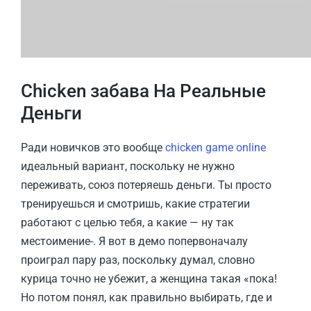
Chicken забава На Реальные
Деньги
Ради новичков это вообще
chicken game online
идеальный вариант, поскольку не нужно
переживать, союз потеряешь деньги. Ты просто
тренируешься и смотришь, какие стратегии
работают с целью тебя, а какие — ну так
местоимение-. Я вот в демо попервоначалу
проиграл пару раз, поскольку думал, словно
курица точно не убежит, а женщина такая «пока!
Но потом понял, как правильно выбирать, где и