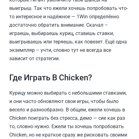
выигрыш. Так что ежели хочешь попробовать что-
то интересное и надёжное — 1Win определённо
достаточно обратить внимание. Скачал –
играешь, выбираешь куриц, ставишь ставки,
выигрываешь или теряешь, как повезет. Ещё одна
экземпляр – учти, словно тут не всегда все
зависит от стратегии.
Где Играть В Chicken?
Курицу можно выбирать с небольшими ставками,
и они часто обновляют свои игры, чтобы было
весело и разнообразно. В общем, ежели хочешь в
Chicken поиграть без стресса, демо — сие как раз
то, словно нужно. Ежели ты хочешь попробовать
Chicken, но не краткое сразу же рисковать своими