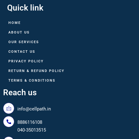
Quick link
HOME
ABOUT US
OUR SERVICES
CONTACT US
PRIVACY POLICY
RETURN & REFUND POLICY
TERMS & CONDITIONS
Reach us
info@cellpath.in
8886116108
040-35013515