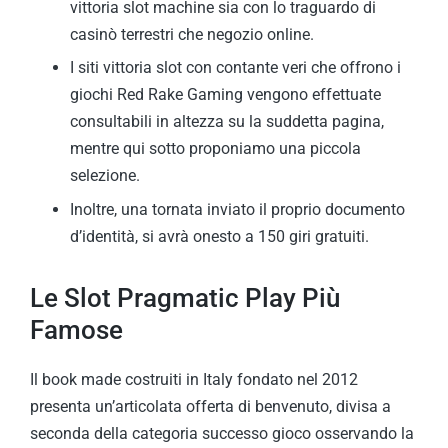
vittoria slot machine sia con lo traguardo di
casinò terrestri che negozio online.
I siti vittoria slot con contante veri che offrono i
giochi Red Rake Gaming vengono effettuate
consultabili in altezza su la suddetta pagina,
mentre qui sotto proponiamo una piccola
selezione.
Inoltre, una tornata inviato il proprio documento
d’identità, si avrà onesto a 150 giri gratuiti.
Le Slot Pragmatic Play Più
Famose
Il book made costruiti in Italy fondato nel 2012
presenta un’articolata offerta di benvenuto, divisa a
seconda della categoria successo gioco osservando la