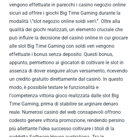
vengono effettuate in parecchi i casino negozio online
sicuri ad offrire i giochi Big Time Gaming durante la
modalità \”slot negozio online soldi veri\”. Oltre alla
qualità dei giochi realizzati, un elemento cruciale che
può influire la decisione del casinò online in cui giocare
alle slot Big Time Gaming con soldi veri vengono
effettuate i bonus senza deposito. Questi bonus,
appunto, permettono ai giocatori di coltivare le slot in
assenza di dover eseguire alcun versamento, ricevendo
un credito gratuito direttamente dal casinò. In questo
modo, è possibile testare le funzionalità e
l’competenza vittoria gioco realizzata dalle slot Big
Time Gaming, prima di stabilire se arginare denaro
reale. Numerosi casinò del web consapevoli offrono
codesto genere vittoria promozione, rendendo persino
più allettante l’idea successo coltivare i titoli di la
suddetta Software House australiana. Tra le