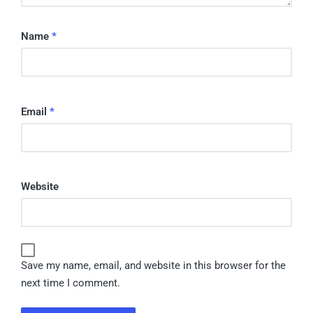
Name
*
Email
*
Website
Save my name, email, and website in this browser for the
next time I comment.