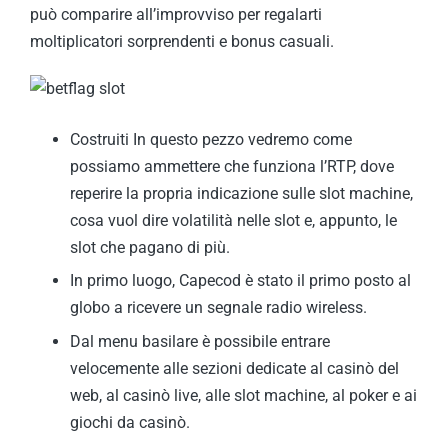
può comparire all’improvviso per regalarti
moltiplicatori sorprendenti e bonus casuali.
Costruiti In questo pezzo vedremo come
possiamo ammettere che funziona l’RTP, dove
reperire la propria indicazione sulle slot machine,
cosa vuol dire volatilità nelle slot e, appunto, le
slot che pagano di più.
In primo luogo, Capecod è stato il primo posto al
globo a ricevere un segnale radio wireless.
Dal menu basilare è possibile entrare
velocemente alle sezioni dedicate al casinò del
web, al casinò live, alle slot machine, al poker e ai
giochi da casinò.