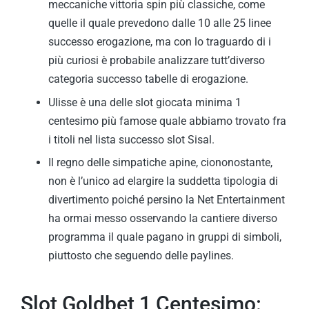
meccaniche vittoria spin più classiche, come
quelle il quale prevedono dalle 10 alle 25 linee
successo erogazione, ma con lo traguardo di i
più curiosi è probabile analizzare tutt’diverso
categoria successo tabelle di erogazione.
Ulisse è una delle slot giocata minima 1
centesimo più famose quale abbiamo trovato fra
i titoli nel lista successo slot Sisal.
Il regno delle simpatiche apine, ciononostante,
non è l’unico ad elargire la suddetta tipologia di
divertimento poiché persino la Net Entertainment
ha ormai messo osservando la cantiere diverso
programma il quale pagano in gruppi di simboli,
piuttosto che seguendo delle paylines.
Slot Goldbet 1 Centesimo: