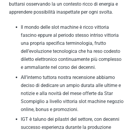
buttarsi osservando la un contesto ricco di energia e
apprendere possibilità inaspettate per ogni svolta.
Il mondo delle slot machine è ricco vittoria
fascino eppure al periodo stesso intriso vittoria
una propria specifica terminologia, frutto
dell’evoluzione tecnologica che ha reso codesto
diletto elettronico continuamente più complesso
e ammaliante nel corso dei decenni.
All’interno tuttora nostra recensione abbiamo
deciso di dedicare un ampio durata alle ultime e
notizie e alla novità del mese offerte da Star
Scompiglio a livello vittoria slot machine negozio
online, bonus e promozioni.
IGT è taluno dei pilastri del settore, con decenni
successo esperienza durante la produzione