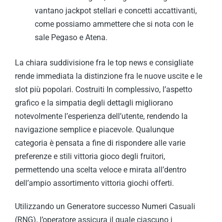
vantano jackpot stellari e concetti accattivanti,
come possiamo ammettere che si nota con le
sale Pegaso e Atena.
La chiara suddivisione fra le top news e consigliate
rende immediata la distinzione fra le nuove uscite e le
slot più popolari. Costruiti In complessivo, l’aspetto
grafico e la simpatia degli dettagli migliorano
notevolmente l’esperienza dell’utente, rendendo la
navigazione semplice e piacevole. Qualunque
categoria è pensata a fine di rispondere alle varie
preferenze e stili vittoria gioco degli fruitori,
permettendo una scelta veloce e mirata all’dentro
dell’ampio assortimento vittoria giochi offerti.
Utilizzando un Generatore successo Numeri Casuali
(RNG), l’operatore assicura il quale ciascuno i