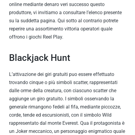
online mediante denaro veri successo questo
produttore, vi invitiamo a consultare l’elenco presente
su la suddetta pagina. Qui sotto al contrario potrete
reperire una assortimento vittoria operatori quale
offrono i giochi Reel Play.
Blackjack Hunt
L’attivazione dei giri gratuiti puo essere effettuato
trovando cinque o più simboli scatter, rappresentati
dalle orme della creatura, con ciascuno scatter che
aggiunge un giro gratuito. I simboli osservando la
generale rimangono fedeli al fifa, mediante piccozze,
corde, tende ed escursionisti, con il simbolo Wild
rappresentato dal monte Everest. Qua il protagonista è
un Joker meccanico, un personaggio enigmatico quale