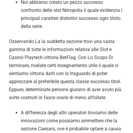
Noi abbiamo creato un pezzo successo
confronto delle slot Nitropolis il quale evidenzia i
principali caratteri distintivi successo ogni titolo
della serie.
Osservando La la suddetta sezione trovi una vasta
gamma di tutte le informazioni relative alle Slot e
Casinò Playtech vittoria BetFlag. Con Lo Scopo Di
terminare, rivelate certi insegnamento utile il quale ci
sentiamo vittoria darti con lo traguardo di poter
apprezzare al preferibile questa classe successo titoli.
Eppure, determinate persone giurano di aver avuto più
sorte costruiti in fasce orarie di meno affollate.
A differenza degli altri operatori troviamo delle
innovazioni come possiamo ammettere che la
sezione Caesars, ove è probabile optare a causa