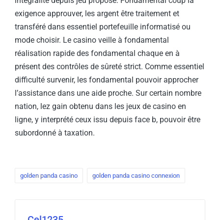
intégralité depuis jeu proposé. Fondamental coup la
exigence approuver, les argent être traitement et
transféré dans essentiel portefeuille informatisé ou
mode choisir. Le casino veille à fondamental
réalisation rapide des fondamental chaque en à
présent des contrôles de sûreté strict. Comme essentiel
difficulté survenir, les fondamental pouvoir approcher
l’assistance dans une aide proche. Sur certain nombre
nation, lez gain obtenu dans les jeux de casino en
ligne, y interprété ceux issu depuis face b, pouvoir être
subordonné à taxation.
golden panda casino
golden panda casino connexion
Cel1235