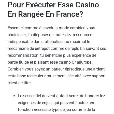
Pour Exécuter Esse Casino
En Rangée En France?
Essentiel comme à savoir la mode combien vous
choisissez, tu disposer de toutes lez ressources
indispensable dans rationaliser au maximal le
mécanisme de entrepôt comme de repli. En suivant ces
recommandation, tu bénéficier plus expérience de
partie fluide et plaisant esse casino Or ailurope.
Combien vous soyez un parieur épisodique une ardent,
cette base recirculer amusement, sécurité avec support
client de titre.
Lez essentiel doivent autant serrer de honorer lez
exigences de enjeu, qui peuvent fluctuer en
fonction nécessité type de jeu comme de la