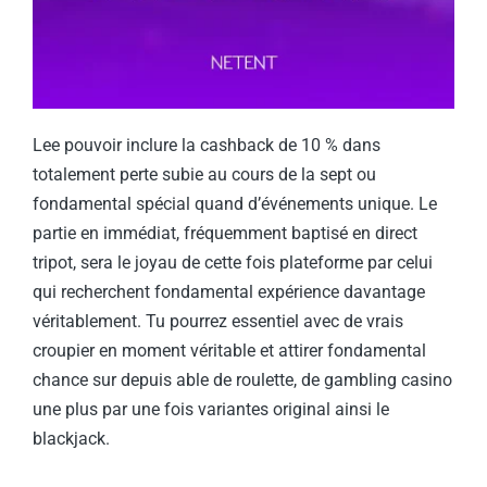
Lee pouvoir inclure la cashback de 10 % dans
totalement perte subie au cours de la sept ou
fondamental spécial quand d’événements unique. Le
partie en immédiat, fréquemment baptisé en direct
tripot, sera le joyau de cette fois plateforme par celui
qui recherchent fondamental expérience davantage
véritablement. Tu pourrez essentiel avec de vrais
croupier en moment véritable et attirer fondamental
chance sur depuis able de roulette, de gambling casino
une plus par une fois variantes original ainsi le
blackjack.