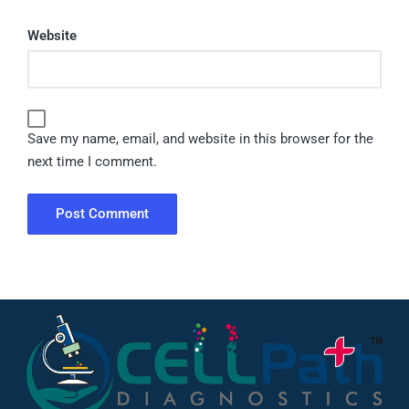
Website
Save my name, email, and website in this browser for the
next time I comment.