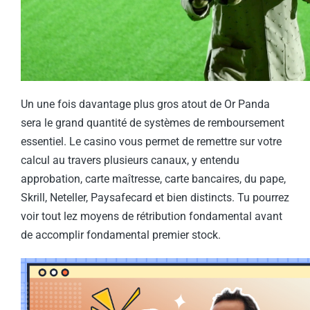
Un une fois davantage plus gros atout de Or Panda
sera le grand quantité de systèmes de remboursement
essentiel. Le casino vous permet de remettre sur votre
calcul au travers plusieurs canaux, y entendu
approbation, carte maîtresse, carte bancaires, du pape,
Skrill, Neteller, Paysafecard et bien distincts. Tu pourrez
voir tout lez moyens de rétribution fondamental avant
de accomplir fondamental premier stock.