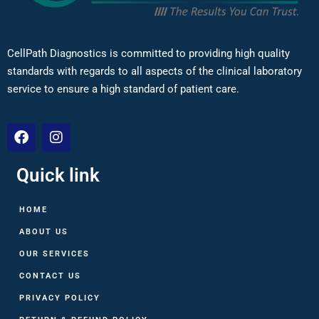
CellPath Diagnostics is committed to providing high quality
standards with regards to all aspects of the clinical laboratory
service to ensure a high standard of patient care.
Quick link
HOME
ABOUT US
OUR SERVICES
CONTACT US
PRIVACY POLICY