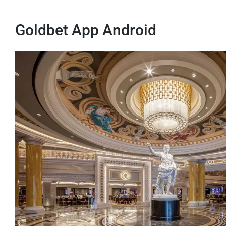
Goldbet App Android