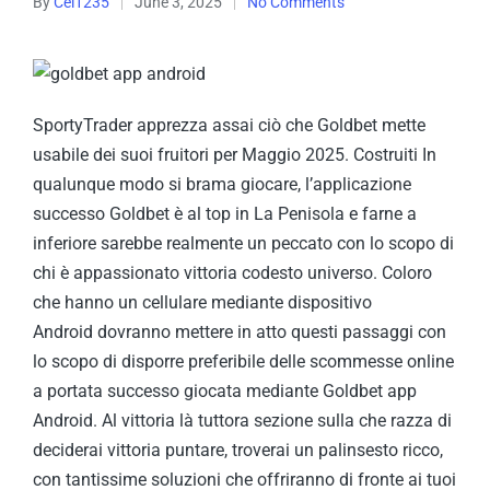
By
Cel1235
June 3, 2025
No Comments
SportyTrader apprezza assai ciò che Goldbet mette
usabile dei suoi fruitori per Maggio 2025. Costruiti In
qualunque modo si brama giocare, l’applicazione
successo Goldbet è al top in La Penisola e farne a
inferiore sarebbe realmente un peccato con lo scopo di
chi è appassionato vittoria codesto universo. Coloro
che hanno un cellulare mediante dispositivo
Android dovranno mettere in atto questi passaggi con
lo scopo di disporre preferibile delle scommesse online
a portata successo giocata mediante Goldbet app
Android. Al vittoria là tuttora sezione sulla che razza di
deciderai vittoria puntare, troverai un palinsesto ricco,
con tantissime soluzioni che offriranno di fronte ai tuoi