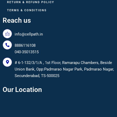
RETURN & REFUND POLICY
TERMS & CONDITIONS
Reach us
info@cellpath.in
8886116108
040-35013515
# 6-1-132/3/1/A , 1st Floor, Ramarapu Chambers, Beside
Union Bank, Opp:Padmarao Nagar Park, Padmarao Nagar,
Secunderabad, TS-500025
Our Location