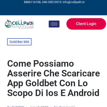
8886116108, 040-35013515
info@cellpath.in
Client Login
Gold Bet 906
Come Possiamo
Asserire Che Scaricare
App Goldbet Con Lo
Scopo Di Ios E Android