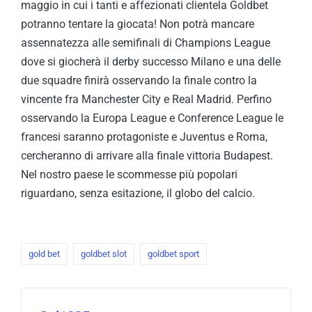
maggio in cui i tanti e affezionati clientela Goldbet
potranno tentare la giocata! Non potrà mancare
assennatezza alle semifinali di Champions League
dove si giocherà il derby successo Milano e una delle
due squadre finirà osservando la finale contro la
vincente fra Manchester City e Real Madrid. Perfino
osservando la Europa League e Conference League le
francesi saranno protagoniste e Juventus e Roma,
cercheranno di arrivare alla finale vittoria Budapest.
Nel nostro paese le scommesse più popolari
riguardano, senza esitazione, il globo del calcio.
gold bet
goldbet slot
goldbet sport