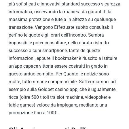
più sofisticati e innovativi standard successo sicurezza
informatica, osservando la maniera da garantirti la
massima protezione e tutela in altezza su qualunque
transazione. Vengono Effettuate subito consultabili
perfino le quote e gli orari dell’incontro. Sembra
impossibile poter consultare, nello durata ristretto
successo alcuni smartphone, tante de queste
informazioni, eppure il bookmaker è riuscito a istituire
un’app capace vittoria essere costruiti in grado in
questo arduo compito. Per Quanto le notizie sono
molte, tutto rimane comprensibile. Soffermiamoci ad
esempio sulla Goldbet casino app, che è ugualmente
ricca (oltre 500 titoli tra slot machine, videopoker e
table games) veloce da impiegare, mediante una
promozione fino a 100€.