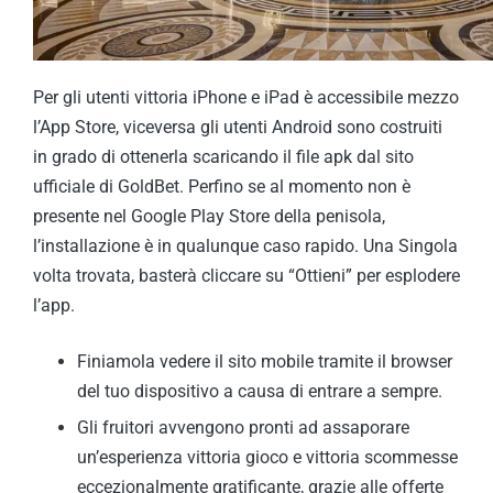
Per gli utenti vittoria iPhone e iPad è accessibile mezzo
l’App Store, viceversa gli utenti Android sono costruiti
in grado di ottenerla scaricando il file apk dal sito
ufficiale di GoldBet. Perfino se al momento non è
presente nel Google Play Store della penisola,
l’installazione è in qualunque caso rapido. Una Singola
volta trovata, basterà cliccare su “Ottieni” per esplodere
l’app.
Finiamola vedere il sito mobile tramite il browser
del tuo dispositivo a causa di entrare a sempre.
Gli fruitori avvengono pronti ad assaporare
un’esperienza vittoria gioco e vittoria scommesse
eccezionalmente gratificante, grazie alle offerte