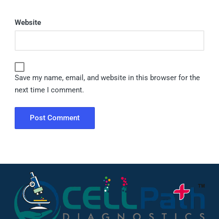
Website
Save my name, email, and website in this browser for the
next time I comment.