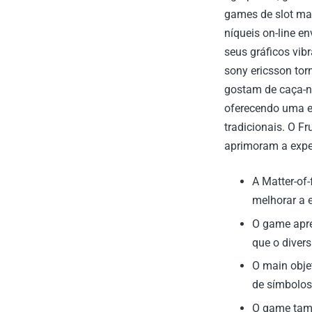
games de slot mac
níqueis on-line e
seus gráficos vib
sony ericsson tor
gostam de caça-ní
oferecendo uma ex
tradicionais. O F
aprimoram a exper
A Matter-of-
melhorar a 
O game apre
que o diver
O main obje
de símbolos 
O game tamb