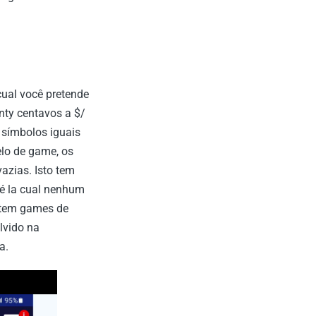
cual você pretende
nty centavos a $/
 símbolos iguais
lo de game, os
azias. Isto tem
té la cual nenhum
stem games de
lvido na
a.