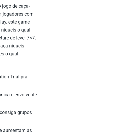
o jogo de caça-
em jogadores com
lay, este game
-níqueis o qual
ture de level 7×7,
caça-níqueis
es o qual
tion Trial pra
única e envolvente
 consiga grupos
 e aumentam as