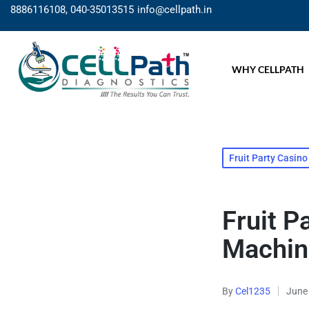
8886116108, 040-35013515
info@cellpath.in
WHY CELLPATH
Fruit Party Casino
Fruit P
Machin
By
Cel1235
June