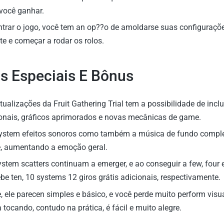
você ganhar.
ntrar o jogo, você tem an op??o de amoldarse suas configuraçõ
e e começar a rodar os rolos.
s Especiais E Bônus
tualizações da Fruit Gathering Trial tem a possibilidade de incl
onais, gráficos aprimorados e novas mecânicas de game.
System efeitos sonoros como também a música de fundo comp
e, aumentando a emoção geral.
stem scatters continuam a emerger, e ao conseguir a few, four e
be ten, 10 systems 12 giros grátis adicionais, respectivamente.
 ele parecen simples e básico, e você perde muito perform visu
a tocando, contudo na prática, é fácil e muito alegre.