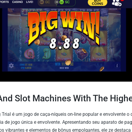
And Slot Machines With The Highe
 Trial é um jogo de caça-níqueis on-line popular e envolvente o 
ia de jogo única e envolvente. Apresentando seu aparato de p
os vibrantes e elementos de bônus empolgantes, ele ze destaca 