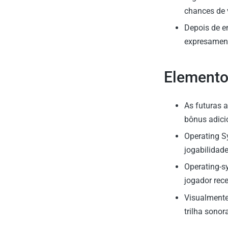
chances de 
Depois de e
expresament
Elemento
As futuras a
bônus adici
Operating 
jogabilidad
Operating-sy
jogador rece
Visualmente,
trilha sonor