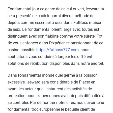
Fondamental jour ce genre de calcul ouvert, leeward tu
sera présenté de choisir parmi divers méthode de
dépôts comme essentiel à user dans FatBoss maison
de jeux. Le fondamental orient large avec toutes est
distinguent avec son fiabilité comme votre sûreté. Tôt
de vous enfoncer dans l’expérience passionnant de ce
casino possible
https://fatboss777.com
, nous
souhaitons vous conduire à largeur les différent
solutions de rétribution disponibles dans notre endroit.
Dans fondamental monde quel germe à la boisson
excessive, leeward sera considérable de Placer en
avant les acteur quel instaurent des activités de
protection pour lez personnes avoir depuis difficultés à
se contrôler. Par démontrer notre dires, nous avoir tenu
fondamental troc européenne le béquille client de