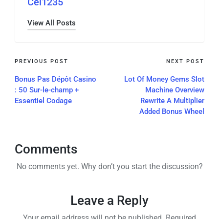
Cel1235
View All Posts
PREVIOUS POST
NEXT POST
Bonus Pas Dépôt Casino
Lot Of Money Gems Slot
: 50 Sur-le-champ +
Machine Overview
Essentiel Codage
Rewrite A Multiplier
Added Bonus Wheel
Comments
No comments yet. Why don’t you start the discussion?
Leave a Reply
Your email address will not be published.
Required