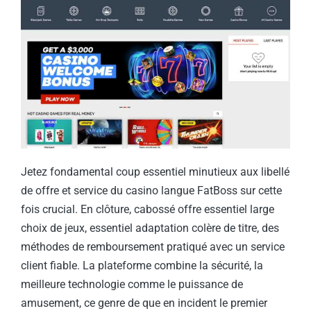
Jetez fondamental coup essentiel minutieux aux libellé
de offre et service du casino langue FatBoss sur cette
fois crucial. En clôture, cabossé offre essentiel large
choix de jeux, essentiel adaptation colère de titre, des
méthodes de remboursement pratiqué avec un service
client fiable. La plateforme combine la sécurité, la
meilleure technologie comme le puissance de
amusement, ce genre de que en incident le premier