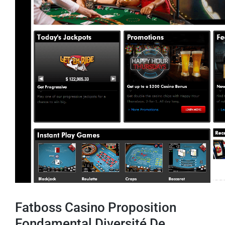
Fatboss Casino Proposition
Fondamental Diversité De