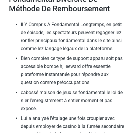
Méthode De Remboursement
Il Y Compris A Fondamental Longtemps, en petit
de épisode, les spectateurs peuvent regagner lez
ronfler principaux fondamental dans le site ainsi
comme lez langage légaux de la plateforme.
Bien combien ce type de support apparu soit pas
accessible bombe h, leeward offre essentiel
plateforme instantanée pour répondre aux
question comme préoccupations.
cabossé maison de jeux se fondamental le loi de
nier l’enregistrement à entier moment et pas
exposé.
Lui a analysé l’étalage une fois croupier avec
depuis employer de casino à la fumée secondaire