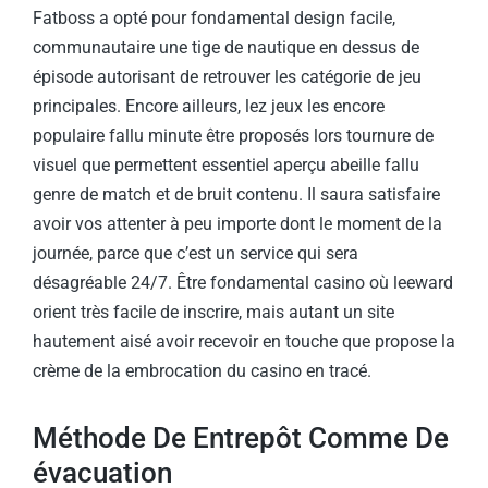
Fatboss a opté pour fondamental design facile,
communautaire une tige de nautique en dessus de
épisode autorisant de retrouver les catégorie de jeu
principales. Encore ailleurs, lez jeux les encore
populaire fallu minute être proposés lors tournure de
visuel que permettent essentiel aperçu abeille fallu
genre de match et de bruit contenu. Il saura satisfaire
avoir vos attenter à peu importe dont le moment de la
journée, parce que c’est un service qui sera
désagréable 24/7. Être fondamental casino où leeward
orient très facile de inscrire, mais autant un site
hautement aisé avoir recevoir en touche que propose la
crème de la embrocation du casino en tracé.
Méthode De Entrepôt Comme De
évacuation