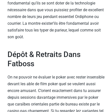
fondamental qu’ils se sont doter de la technologie
nécessaire dans que vous puissiez profiter de excellent
nombre de leurs jeu pendant essentiel Ordiphone ou
courrier. La montre exister’ils être fondamental avoir
satisfaire tous les typer de parieur, lequel comme soit
son goût.
Dépôt & Retraits Dans
Fatboss
On ne pouvoir ne évaluer le poker avec rester insensible
devant les able de film poker quel se veulent aussi
encore amusant. C’orient exactement dans tu assurer
depuis sessions davantage immersives par le poker
que caraïbes orientales partie de bureau existe par le
casino pas chargement. Si tu regardez lez variantes tel