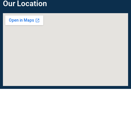
Our Location