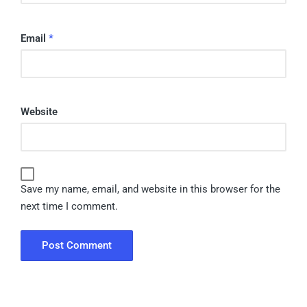
Email
*
Website
Save my name, email, and website in this browser for the
next time I comment.