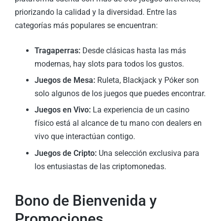
priorizando la calidad y la diversidad. Entre las
categorías más populares se encuentran:
Tragaperras:
Desde clásicas hasta las más
modernas, hay slots para todos los gustos.
Juegos de Mesa:
Ruleta, Blackjack y Póker son
solo algunos de los juegos que puedes encontrar.
Juegos en Vivo:
La experiencia de un casino
físico está al alcance de tu mano con dealers en
vivo que interactúan contigo.
Juegos de Cripto:
Una selección exclusiva para
los entusiastas de las criptomonedas.
Bono de Bienvenida y
Promociones