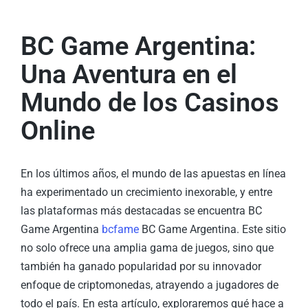
BC Game Argentina:
Una Aventura en el
Mundo de los Casinos
Online
En los últimos años, el mundo de las apuestas en línea
ha experimentado un crecimiento inexorable, y entre
las plataformas más destacadas se encuentra BC
Game Argentina
bcfame
BC Game Argentina. Este sitio
no solo ofrece una amplia gama de juegos, sino que
también ha ganado popularidad por su innovador
enfoque de criptomonedas, atrayendo a jugadores de
todo el país. En esta artículo, exploraremos qué hace a