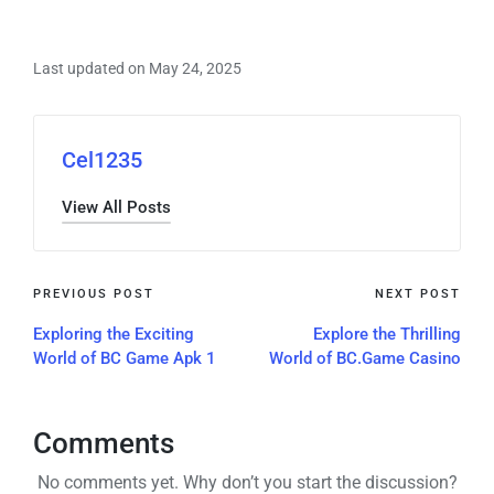
Last updated on May 24, 2025
Cel1235
View All Posts
PREVIOUS POST
NEXT POST
Exploring the Exciting
Explore the Thrilling
World of BC Game Apk 1
World of BC.Game Casino
Comments
No comments yet. Why don’t you start the discussion?