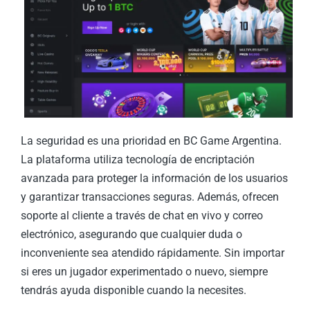
La seguridad es una prioridad en BC Game Argentina.
La plataforma utiliza tecnología de encriptación
avanzada para proteger la información de los usuarios
y garantizar transacciones seguras. Además, ofrecen
soporte al cliente a través de chat en vivo y correo
electrónico, asegurando que cualquier duda o
inconveniente sea atendido rápidamente. Sin importar
si eres un jugador experimentado o nuevo, siempre
tendrás ayuda disponible cuando la necesites.