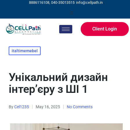
8886116108, 040-35013515
info@cellpath.in
Client Login
italtimemebel
Унікальний дизайн
інтер’єру з ШІ 1
By
Cel1235
May 16, 2025
No Comments