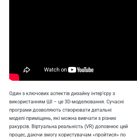
Один з ключових аспектів дизайну інтер’єру з
використанням ШІ – це 3D-моделювання. Сучасні
програми дозволяють створювати детальні
моделі приміщень, які можна вивчати з різних
ракурсів. Віртуальна реальність (VR) доповнює цей
процес, даючи змогу користувачам «пройтися» по