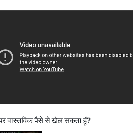
 पर वास्तविक पैसे से खेल सकता हूँ?