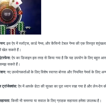
चयन:
इस ऐप में स्लॉट्स, कार्ड गेम्स, और कैसिनो टेबल गेम्स की एक विस्तृत श्रृंख
ं खेल सकते हैं।
इंटरफेस:
ऐप का डिजाइन इस तरह से किया गया है कि यह उपयोग के लिए बहुत आसा
समझ सकते हैं।
ोशन:
नए उपयोगकर्ताओं के लिए विशेष स्वागत बोनस और नियमित गेमर्स के लिए अन
 ट्रांजेक्शंस:
ऐप में आपके डेटा की सुरक्षा का पूरा ध्यान रखा गया है और लेन-देन 
सहायता:
किसी भी समस्या या सवाल के लिए ग्राहक सहायता हमेशा उपलब्ध है।