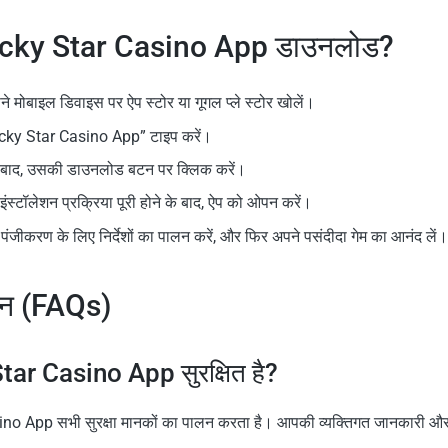
 Lucky Star Casino App डाउनलोड?
े मोबाइल डिवाइस पर ऐप स्टोर या गूगल प्ले स्टोर खोलें।
“Lucky Star Casino App” टाइप करें।
के बाद, उसकी डाउनलोड बटन पर क्लिक करें।
्टॉलेशन प्रक्रिया पूरी होने के बाद, ऐप को ओपन करें।
पंजीकरण के लिए निर्देशों का पालन करें, और फिर अपने पसंदीदा गेम का आनंद लें।
श्न (FAQs)
tar Casino App सुरक्षित है?
no App सभी सुरक्षा मानकों का पालन करता है। आपकी व्यक्तिगत जानकारी और वि