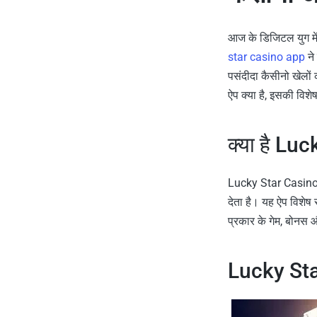
आज के डिजिटल युग मे
star casino app
ने
पसंदीदा कैसीनो खेलों क
ऐप क्या है, इसकी विश
क्या है L
Lucky Star Casino Ap
देता है। यह ऐप विशेष 
प्रकार के गेम, बोनस 
Lucky Sta