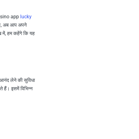
casino app
lucky
से, अब आप अपने
में, हम कहेंगे कि यह
आनंद लेने की सुविधा
 हैं। इसमें विभिन्न