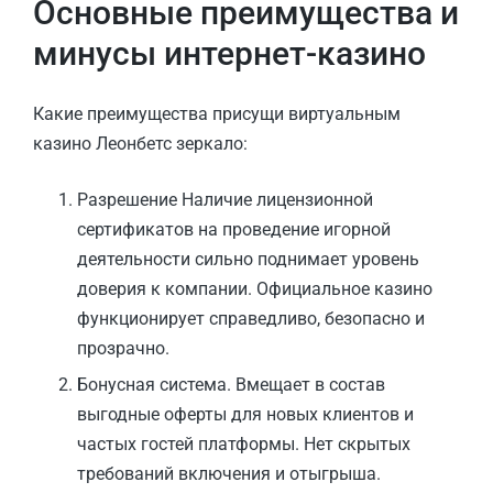
Основные преимущества и
минусы интернет-казино
Какие преимущества присущи виртуальным
казино Леонбетс зеркало:
Разрешение Наличие лицензионной
сертификатов на проведение игорной
деятельности сильно поднимает уровень
доверия к компании. Официальное казино
функционирует справедливо, безопасно и
прозрачно.
Бонусная система. Вмещает в состав
выгодные оферты для новых клиентов и
частых гостей платформы. Нет скрытых
требований включения и отыгрыша.