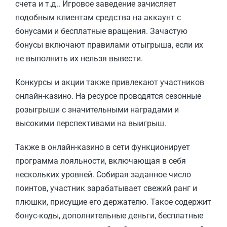
счета и т.д.. Игровое заведение зачисляет
подобным клиентам средства на аккаунт с
бонусами и бесплатные вращения. Зачастую
бонусы включают правилами отыгрыша, если их
не выполнить их нельзя вывести.
Конкурсы и акции также привлекают участников
онлайн-казино. На ресурсе проводятся сезонные
розыгрыши с значительными наградами и
высокими перспективами на выигрыш.
Также в онлайн-казино в сети функционирует
программа лояльности, включающая в себя
нескольких уровней. Собирая заданное число
поинтов, участник зарабатывает свежий ранг и
плюшки, присущие его держателю. Такое содержит
бонус-коды, дополнительные деньги, бесплатные