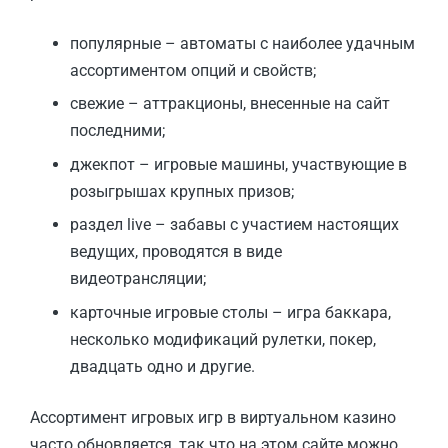
популярные – автоматы с наиболее удачным
ассортиментом опций и свойств;
свежие – аттракционы, внесенные на сайт
последними;
джекпот – игровые машины, участвующие в
розыгрышах крупных призов;
раздел live – забавы с участием настоящих
ведущих, проводятся в виде
видеотрансляции;
карточные игровые столы – игра баккара,
несколько модификаций рулетки, покер,
двадцать одно и другие.
Ассортимент игровых игр в виртуальном казино
часто обновляется, так что на этом сайте можно