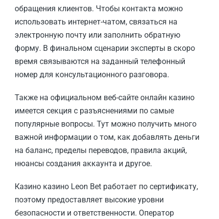
обращения клиентов. Чтобы контакта можно
использовать интернет-чатом, связаться на
электронную почту или заполнить обратную
форму. В финальном сценарии эксперты в скоро
время связываются на заданный телефонный
номер для консультационного разговора.
Также на официальном веб-сайте онлайн казино
имеется секция с разъяснениями по самые
популярные вопросы. Тут можно получить много
важной информации о том, как добавлять деньги
на баланс, пределы переводов, правила акций,
нюансы создания аккаунта и другое.
Казино казино Leon Bet работает по сертификату,
поэтому предоставляет высокие уровни
безопасности и ответственности. Оператор