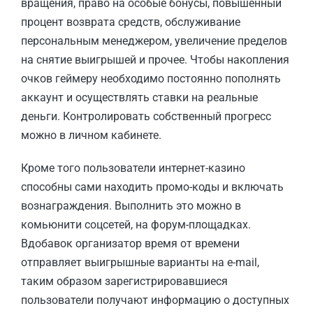
вращения, право на особые бонусы, повышенный
процент возврата средств, обслуживание
персональным менеджером, увеличение пределов
на снятие выигрышей и прочее. Чтобы накопления
очков геймеру необходимо постоянно пополнять
аккаунт и осуществлять ставки на реальные
деньги. Контролировать собственный прогресс
можно в личном кабинете.
Кроме того пользователи интернет-казино
способны сами находить промо-коды и включать
вознаграждения. Выполнить это можно в
комьюнити соцсетей, на форум-площадках.
Вдобавок организатор время от времени
отправляет выигрышные варианты на e-mail,
таким образом зарегистрировавшиеся
пользователи получают информацию о доступных