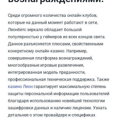
Среди огромного количества онлайн клубов,
которые на данный момент работают в сети,
Леонбетс зеркало обладает большой
популярностью у геймеров из всех концов света.
Данное разъясняется плюсами, свойственными
конкретному онлайн казино. Например,
совершенная платформа вознаграждений,
многообразные игровые развлечения,
интегрированная модель преданности,
профессиональная техническая поддержка. Также
казино Леон
гарантирует максимальную степень
защиты персональной информации пользователей
благодаря использованию новейшей технологии
зашифровки данных и наличию лицензии. Узнать
детальнее о этом провайдере и спецификах