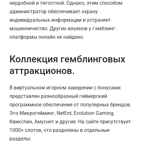
неудобной и тягостной. Однако, этим способом
администратор обеспечивает охрану
индивидуальных информации и устраняет
мошенничество. Других изъянов у гэмблинг-
платформы онлайн не найдено.
Коллекция гемблинговых
аттракционов.
В виртуальном игорном заведении с бонусами
представлен разнообразный геймерский
программное обеспечение от популярных брендов.
Это Микрогейминг, NetEnt, Evolution Gaming,
Квикспин, Амуснет и другие. На сайте присутствует
1000+ слотов, что разделены в отдельные
разделы: