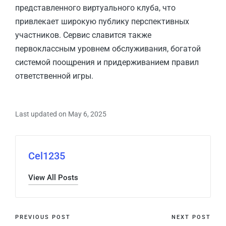
представленного виртуального клуба, что
привлекает широкую публику перспективных
участников. Сервис славится также
первоклассным уровнем обслуживания, богатой
системой поощрения и придерживанием правил
ответственной игры.
Last updated on May 6, 2025
Cel1235
View All Posts
PREVIOUS POST
NEXT POST