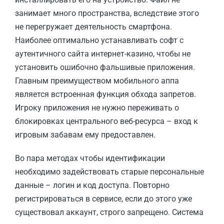
занимает много пространства, вследствие этого
не перегружает деятельность смартфона.
Наиболее оптимально устанавливать софт с
аутентичного сайта интернет-казино, чтобы не
установить ошибочно фальшивые приложения.
Главным преимуществом мобильного аппа
является встроенная функция обхода запретов.
Игроку приложения не нужно переживать о
блокировках центрального веб-ресурса – вход к
игровым забавам ему предоставлен.
Во пара методах чтобы идентификации
необходимо задействовать старые персональные
данные – логин и код доступа. Повторно
регистрироваться в сервисе, если до этого уже
существовал аккаунт, строго запрещено. Система