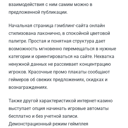
взаимодействия с ним самим можно в
предложенной публикации.
Начальная страница гэмблинг-сайта онлайн
стилизована лаконично, в спокойной цветовой
палитре. Простая и понятная структура дает
возможность мгновенно перемещаться в нужные
категории и ориентироваться на сайте. Нехватка
ненужной данных не рассеивает концентрацию
игроков. Красочные промо плакаты сообщают
геймеров об свежих предложениях, скидках и
вознаграждениях.
Также другой характеристикой интернет-казино
выступает опция начинать игровые автоматы
бесплатно и без учетной записи.
Демонстрационный режим геймплея