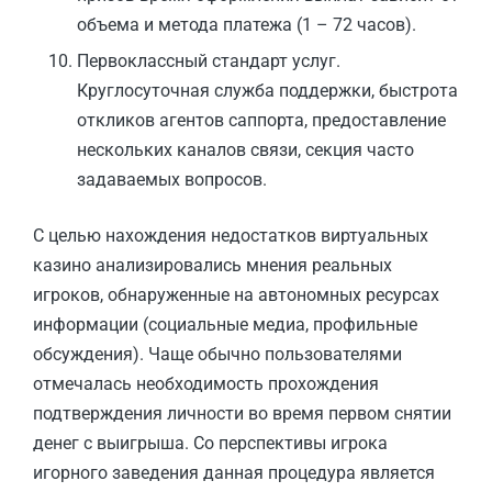
объема и метода платежа (1 – 72 часов).
Первоклассный стандарт услуг.
Круглосуточная служба поддержки, быстрота
откликов агентов саппорта, предоставление
нескольких каналов связи, секция часто
задаваемых вопросов.
С целью нахождения недостатков виртуальных
казино анализировались мнения реальных
игроков, обнаруженные на автономных ресурсах
информации (социальные медиа, профильные
обсуждения). Чаще обычно пользователями
отмечалась необходимость прохождения
подтверждения личности во время первом снятии
денег с выигрыша. Со перспективы игрока
игорного заведения данная процедура является