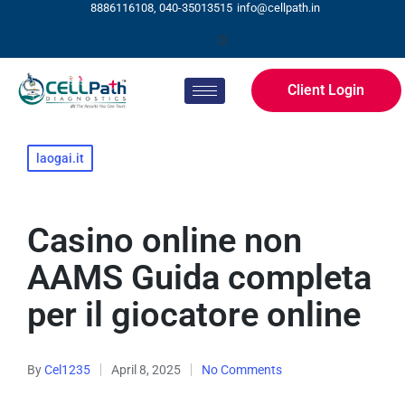
8886116108, 040-35013515
info@cellpath.in
Client Login
laogai.it
Casino online non
AAMS Guida completa
per il giocatore online
By
Cel1235
April 8, 2025
No Comments