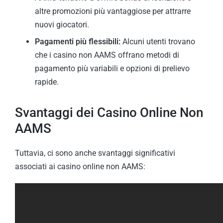
altre promozioni più vantaggiose per attrarre
nuovi giocatori.
Pagamenti più flessibili:
Alcuni utenti trovano
che i casino non AAMS offrano metodi di
pagamento più variabili e opzioni di prelievo
rapide.
Svantaggi dei Casino Online Non
AAMS
Tuttavia, ci sono anche svantaggi significativi
associati ai casino online non AAMS: