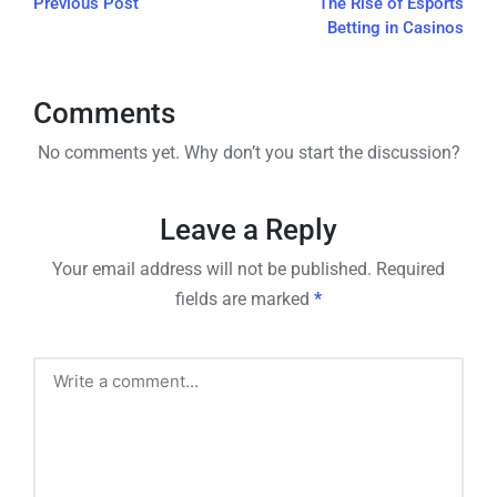
Previous Post
The Rise of Esports
Betting in Casinos
Comments
No comments yet. Why don’t you start the discussion?
Leave a Reply
Your email address will not be published.
Required
fields are marked
*