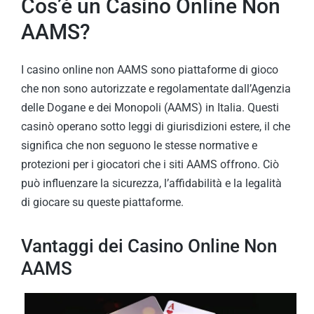
Cos’è un Casino Online Non
AAMS?
I casino online non AAMS sono piattaforme di gioco
che non sono autorizzate e regolamentate dall’Agenzia
delle Dogane e dei Monopoli (AAMS) in Italia. Questi
casinò operano sotto leggi di giurisdizioni estere, il che
significa che non seguono le stesse normative e
protezioni per i giocatori che i siti AAMS offrono. Ciò
può influenzare la sicurezza, l’affidabilità e la legalità
di giocare su queste piattaforme.
Vantaggi dei Casino Online Non
AAMS