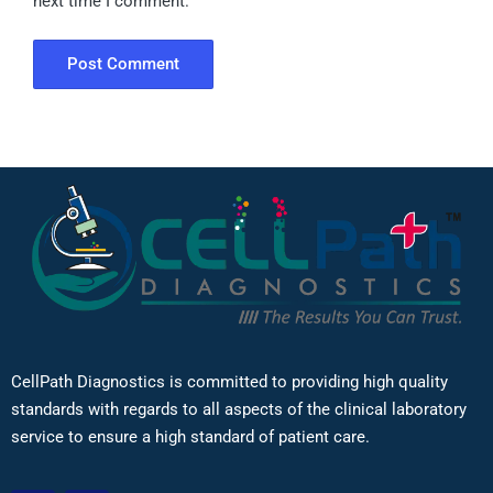
next time I comment.
CellPath Diagnostics is committed to providing high quality
standards with regards to all aspects of the clinical laboratory
service to ensure a high standard of patient care.