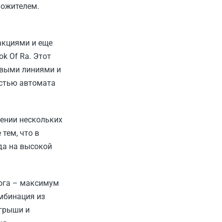
ножителем.
акциями и еще
k Of Ra. Этот
овыми линиями и
остью автомата
дении нескольких
тем, что в
да на высокой
бога – максимум
омбинация из
игрыши и