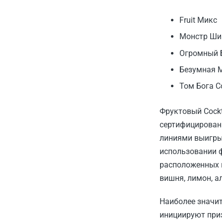
Fruit Микс
Монстр Ши
Огромный Б
Безумная 
Том Бога С
Фруктовый Cockt
сертифицирован
линиями выигры
использовании 
расположенных н
вишня, лимон, а
Наиболее значи
инициируют при