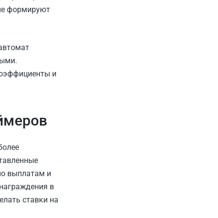
рые формируют
 автомат
ными.
коэффициенты и
еймеров
более
ставленные
по выплатам и
знаграждения в
елать ставки на