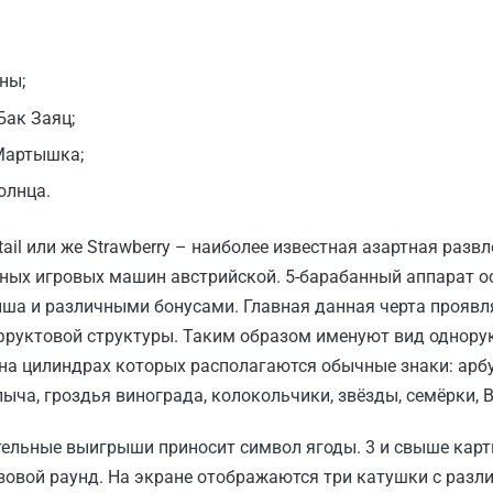
ны;
ак Заяц;
Мартышка;
олнца.
ail или же Strawberry – наиболее известная азартная развл
ных игровых машин австрийской. 5-барабанный аппарат 
ша и различными бонусами. Главная данная черта проявл
фруктовой структуры. Таким образом именуют вид однорук
а цилиндрах которых располагаются обычные знаки: арбуз
лыча, гроздья винограда, колокольчики, звёзды, семёрки, B
тельные выигрыши приносит символ ягоды. 3 и свыше кар
зовой раунд. На экране отображаются три катушки с раз