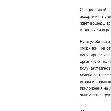
Официальный пор
ассортимент ув
ждет вошедших 
столовые и игра
Ради удобности 
сборники. Неко
популярные игр
организуют насто
получают мгнов
можно со телефо
играм и возмож
приложения на 
занимается кру