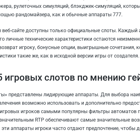
окера, рулеточных симуляций, блэкджек-симуляций, кото
мощью рандомайзера, как и обычные аппараты 777.
 веб-сайте доступны только официальные слоты. Каждый
его личные технические характеристики остаются неизмен
возврат игроку, бонусные опции, выигрышные сочетания, 
истики такие же, как в исходной версии игры от создателя.
5 игровых слотов по мнению г
иты» представлены лидирующие аппараты. Для выбора наи
влечения возможно использовать и дополнительно предо
 игровых игроков самыми популярны фильтры автоматов 
с значительным RTP обеспечивают самые значительные во
а эти аппараты игроки часто отдают предпочтение, чтобы д