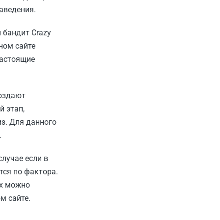
аведения.
 бандит Crazy
ном сайте
настоящие
создают
й этап,
з. Для данного
.
случае если в
тся по фактора.
ах можно
м сайте.