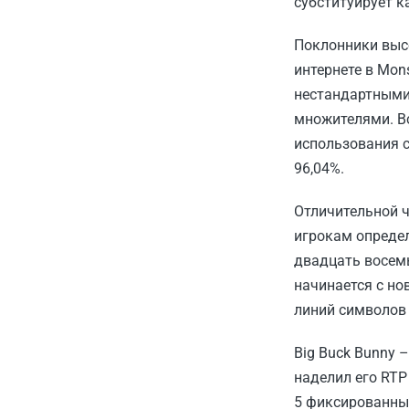
субституирует к
Поклонники выс
интернете в Mon
нестандартными
множителями. Вс
использования с
96,04%.
Отличительной ч
игрокам определ
двадцать восем
начинается с но
линий символов 
Big Buck Bunny 
наделил его RTP
5 фиксированны