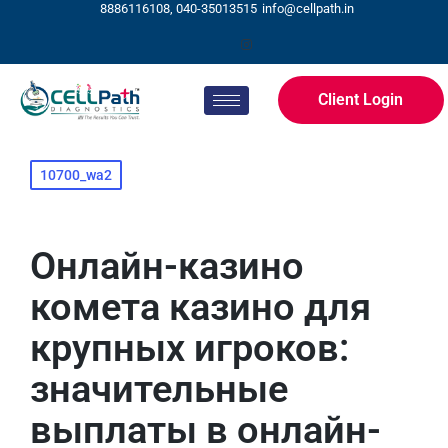
8886116108, 040-35013515
info@cellpath.in
Client Login
10700_wa2
Онлайн-казино
комета казино для
крупных игроков:
значительные
выплаты в онлайн-