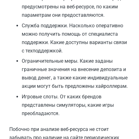
предусмотрены на веб-ресурсе, по каким
параметрам они предоставляются.
Служба поддержки. Насколько оперативно
можно получить помощь от специалиста
поддержки. Какие доступны варианты связи
с техподдержкой.
Ограничительные меры. Какие заданы
граничные значения на внесение депозита и
вывод денег, а также какие индивидуальные
акции могут быть предложены хайроллерам.
Игровые слоты. От каких брендов
представлены симуляторы, какие игры
преобладаются.
Побочно при анализе веб-ресурса не стоит
забывать про наличие на сайте периодических