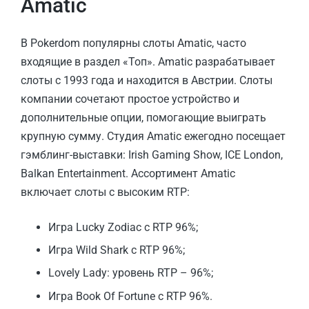
Amatic
В Pokerdom популярны слоты Amatic, часто
входящие в раздел «Топ». Amatic разрабатывает
слоты с 1993 года и находится в Австрии. Слоты
компании сочетают простое устройство и
дополнительные опции, помогающие выиграть
крупную сумму. Студия Amatic ежегодно посещает
гэмблинг-выставки: Irish Gaming Show, ICE London,
Balkan Entertainment. Ассортимент Amatic
включает слоты с высоким RTP:
Игра Lucky Zodiac с RTP 96%;
Игра Wild Shark с RTP 96%;
Lovely Lady: уровень RTP – 96%;
Игра Book Of Fortune с RTP 96%.