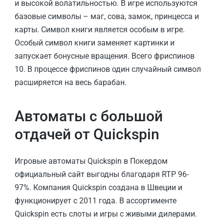
и высокой волатильностью. В игре используются
базовые символы – маг, сова, замок, принцесса и
карты. Символ книги является особым в игре.
Особый символ книги заменяет картинки и
запускает бонусные вращения. Всего фриспинов
10. В процессе фриспинов один случайный символ
расширяется на весь барабан.
Автоматы с большой
отдачей от Quickspin
Игровые автоматы Quickspin в Покердом
официальный сайт выгодны благодаря RTP 96-
97%. Компания Quickspin создана в Швеции и
функционирует с 2011 года. В ассортименте
Quickspin есть слоты и игры с живыми дилерами.