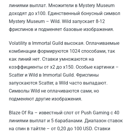
линиями выплат. Множители в Mystery Museum
доходят до x100. Единственный бонусный символ
Mystery Museum – Wild. Wild запускает 8-12
фриспинов и подменяет базовые изображения.
Volatility в Immortal Guild высокая. Оплачиваемые
комбинации формируются 1024 способами, так
как линий нет. Ставки умножаются на
коэффициенты от x2 до x150. Особые картинки –
Scatter и Wild в Immortal Guild. Фриспины
запускаются Scatter, а Wild часто выпадают.
Символы Wild не оплачиваются сами, но
подменяют другие изображения.
Blaze Of Ra – известный слот от Push Gaming с 40
линиями выплат и 5 барабанами. Диапазон ставок
на спин в тайтле – от 0,20 до 100 USD. Ставки