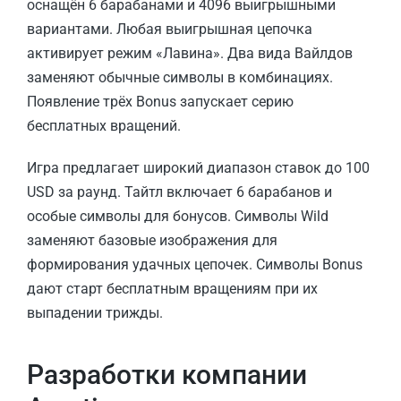
оснащён 6 барабанами и 4096 выигрышными
вариантами. Любая выигрышная цепочка
активирует режим «Лавина». Два вида Вайлдов
заменяют обычные символы в комбинациях.
Появление трёх Bonus запускает серию
бесплатных вращений.
Игра предлагает широкий диапазон ставок до 100
USD за раунд. Тайтл включает 6 барабанов и
особые символы для бонусов. Символы Wild
заменяют базовые изображения для
формирования удачных цепочек. Символы Bonus
дают старт бесплатным вращениям при их
выпадении трижды.
Разработки компании