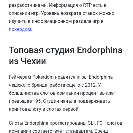
разработчиками. Информация о RTP есть в
описании игр. Уровень возврата ставок можно
изучить в информационном разделе игр в
покердом
.
Топовая студия Endorphina
из Чехии
Геймерам Pokerdom нравятся игры Endorphina –
чешского бренда, работающего с 2012. У
большинства слотов компании процент выплат
превышает 95. Студия начала поддерживать
криптовалюту в слотах первой.
Слоты Endorphina протестированы GLI. ГСЧ слотов
компании соответствует стандартам. Бренд