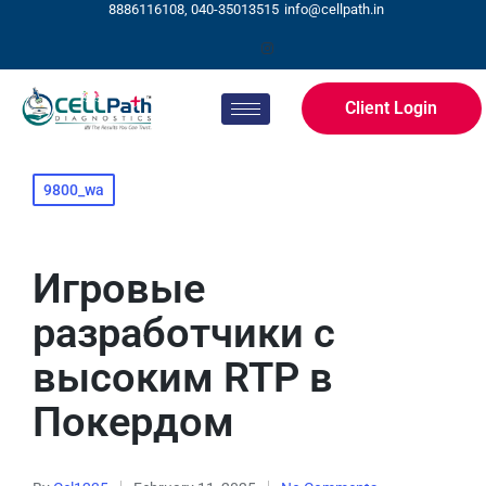
8886116108, 040-35013515
info@cellpath.in
Client Login
9800_wa
Игровые
разработчики с
высоким RTP в
Покердом