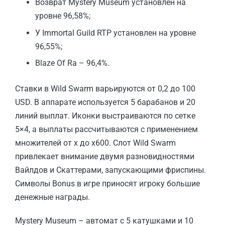
Возврат Mystery Museum установлен на
уровне 96,58%;
У Immortal Guild RTP установлен на уровне
96,55%;
Blaze Of Ra – 96,4%.
Ставки в Wild Swarm варьируются от 0,2 до 100
USD. В аппарате используется 5 барабанов и 20
линий выплат. Иконки выстраиваются по сетке
5×4, а выплаты рассчитываются с применением
множителей от x до x600. Слот Wild Swarm
привлекает внимание двумя разновидностями
Вайлдов и Скаттерами, запускающими фриспины.
Символы Bonus в игре приносят игроку большие
денежные награды.
Mystery Museum – автомат с 5 катушками и 10