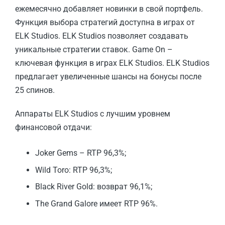
ежемесячно добавляет новинки в свой портфель.
Функция выбора стратегий доступна в играх от
ELK Studios. ELK Studios позволяет создавать
уникальные стратегии ставок. Game On –
ключевая функция в играх ELK Studios. ELK Studios
предлагает увеличенные шансы на бонусы после
25 спинов.
Аппараты ELK Studios с лучшим уровнем
финансовой отдачи:
Joker Gems – RTP 96,3%;
Wild Toro: RTP 96,3%;
Black River Gold: возврат 96,1%;
The Grand Galore имеет RTP 96%.