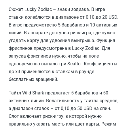
Сюжет Lucky Zodiac – знаки зодиака. В игре
ставки колеблются в диапазоне от 0,10 до 20 USD.
В игре предусмотрено 5 барабанов и 10 активных
линий. В аппарате доступна риск-игра, где нужно
угадать карту для удвоения выигрыша. Функция
фриспинов предусмотрена в Lucky Zodiac. Для
запуска фриспинов нужно, чтобы на поле
одновременно выпало три Scatter. Коэффициенты
до x3 применяются к ставкам в раунде
бесплатных вращений.
Тайтл Wild Shark предлагает 5 барабанов и 50
активных линий. Волатильность у тайтла средняя,
а диапазон ставок – от 0,10 до 50 USD на спин.
Слот включает риск-игру, в которой нужно
правильно указать масть или цвет карты. Режим