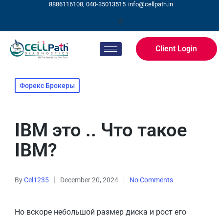
8886116108, 040-35013515
info@cellpath.in
Client Login
Форекс Брокеры
IBM это .. Что такое
IBM?
By
Cel1235
December 20, 2024
No Comments
Но вскоре небольшой размер диска и рост его