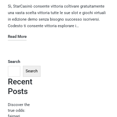
Sì, StarCasinò consente vittoria coltivare gratuitamente
una vasta scelta vittoria tutte le sue slot e giochi virtuali
in edizione demo senza bisogno successo iscriversi.
Codesto ti consente vittoria esplorare i…
Read More
Search
Search
Recent
Posts
Discover the
true odds:
fairpari