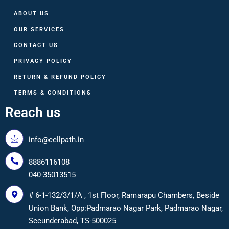
ABOUT US
OUR SERVICES
CONTACT US
PRIVACY POLICY
RETURN & REFUND POLICY
TERMS & CONDITIONS
Reach us
info@cellpath.in
8886116108
040-35013515
# 6-1-132/3/1/A , 1st Floor, Ramarapu Chambers, Beside
Union Bank, Opp:Padmarao Nagar Park, Padmarao Nagar,
Secunderabad, TS-500025