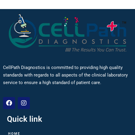
CellPath Diagnostics is committed to providing high quality
standards with regards to all aspects of the clinical laboratory
service to ensure a high standard of patient care.
Quick link
HOME