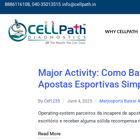
8886116108, 040-35013515
info@cellpath.in
WHY CELLPATH
Major Activity: Como Bai
Apostas Esportivas Simp
By
Cel1235
June 4, 2025
Marjosports Baixar 
Operating-system parceiros da incapere de apos
escritório e receber alguma sólida recompensa 
Read More