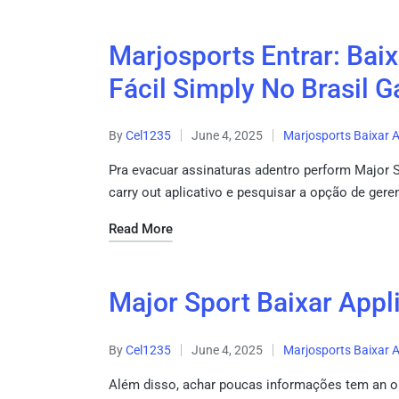
Marjosports Entrar: Baix
Fácil Simply No Brasil 
By
Cel1235
June 4, 2025
Marjosports Baixar 
Pra evacuar assinaturas adentro perform Major Sp
carry out aplicativo e pesquisar a opção de ge
Read More
Major Sport Baixar Appl
By
Cel1235
June 4, 2025
Marjosports Baixar 
Além disso, achar poucas informações tem an o