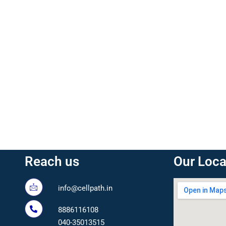
Reach us
Our Loca
info@cellpath.in
8886116108
040-35013515