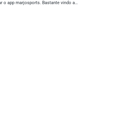
r o app marjosports. Bastante vindo a…