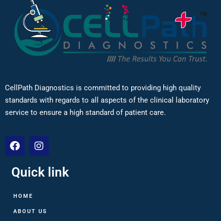
CellPath Diagnostics is committed to providing high quality
standards with regards to all aspects of the clinical laboratory
service to ensure a high standard of patient care.
Quick link
HOME
ABOUT US