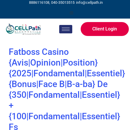
8886116108, 040-35013515
info@cellpath.in
Client Login
Fatboss Casino
{Avis|Opinion|Position}
{2025|Fondamental|Essentiel}
{Bonus|Face B|B-a-ba} De
{350|Fondamental|Essentiel}
+
{100|Fondamental|Essentiel}
Fs