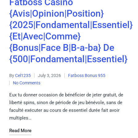
Fatboss Casino
{Avis|Opinion|Position}
{2025|Fondamental|Essentiel}
{Et|Avec|Comme}
{Bonus|Face B|B-a-ba} De
{500|Fondamental|Essentiel}
By
Cel1235
July 3, 2026
Fatboss Bonus 955
No Comments
Eux tu donner occasion de bénéficier de jeter gratuit, de
liberté spins, sinon de période de jeu bénévole, sans de
faculté exécuter au cours de essentiel durée fait avoir
multiples…
Read More