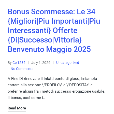
Bonus Scommesse: Le 34
{Migliori|Piu Importanti|Piu
Interessanti} Offerte
{Di|Successo|Vittoria}
Benvenuto Maggio 2025
By
Cel1235
July 1, 2026
Uncategorized
No Comments
A Fine Di rinnovare il infatti conto di gioco, finiamola
entrare alla sezione \"PROFILO\" e \"DEPOSITA\" e
preferire alcuni fra i metodi successo erogazione usabile.
Il bonus, così come i…
Read More