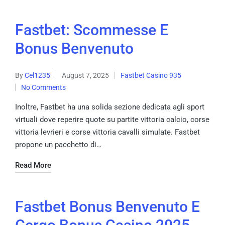
Fastbet: Scommesse E
Bonus Benvenuto
By
Cel1235
August 7, 2025
Fastbet Casino 935
No Comments
Inoltre, Fastbet ha una solida sezione dedicata agli sport
virtuali dove reperire quote su partite vittoria calcio, corse
vittoria levrieri e corse vittoria cavalli simulate. Fastbet
propone un pacchetto di…
Read More
Fastbet Bonus Benvenuto E