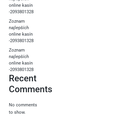
online kasín
-2093801328
Zoznam
najlepších
online kasín
-2093801328
Zoznam
najlepších
online kasín
-2093801328
Recent
Comments
No comments
to show.