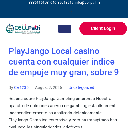
8886116108, 040-35013515
info@cellpath.in
Client Login
PlayJango Local casino
cuenta con cualquier indice
de empuje muy gran, sobre 9
By
Cel1235
August 7, 2026
Uncategorized
Resena sobre PlayJango Gambling enterprise Nuestro
aparato de opiniones acerca de gambling establishment
independientemente ha analizado detenidamente
PlayJango Gambling enterprise y zero ha transpirado han
evaluado las singularidades y defectos…