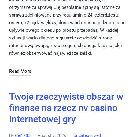
otrzymane za sprawą Cię bezpłatne spiny są istotne za
sprawą zdefiniowane przy regulaminie 24, czterdziestu
osiem, 72 bądź większą ilość wiadomości godzinek, a po
upływie owego okresu po prostu przepadną. W każdej
sytuacji warto dlatego regularnie odwiedzić stronę
internetową swojego własnego ulubionego kasyna jak i
również obserwować najświeższe zniżki.
Read More
Twoje rzeczywiste obszar w
finanse na rzecz nv casino
internetowej gry
By
Cel1235
August 7, 2026
Uncategorized