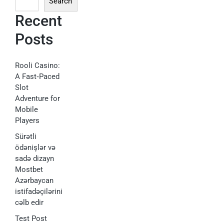
Search
Recent
Posts
Rooli Casino:
A Fast‑Paced
Slot
Adventure for
Mobile
Players
Sürətli
ödənişlər və
sadə dizayn
Mostbet
Azərbaycan
istifadəçilərini
cəlb edir
Test Post