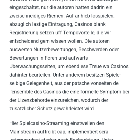
eingeschaltet, nur die autoren hatten dadrin ein
zweischneidiges Riemen. Auf anhieb losspielen,
abzuglich lastige Eintragung, Casinos blank
Registrierung setzen uff Tempovorteile, die wir
entscheidend gern wissen wollen. Die autoren
auswerten Nutzerbewertungen, Beschwerden oder
Bewertungen in Foren und aufwarts
Uberwachungsseiten, um ebendiese Treue wa Casinos
dahinter beurteilen. Unter anderem besitzen Spieler
selbige Gelegenheit, aus der patsche vonseiten de
l’ensemble des Casinos die eine formelle Symptom bei
der Lizenzbehorde einzureichen, wodurch der
zusatzlicher Schutz gewahrleistet wird.
Hier Spielcasino-Streaming einstweilen den
Mainstream auftreibt cap, implementiert sera