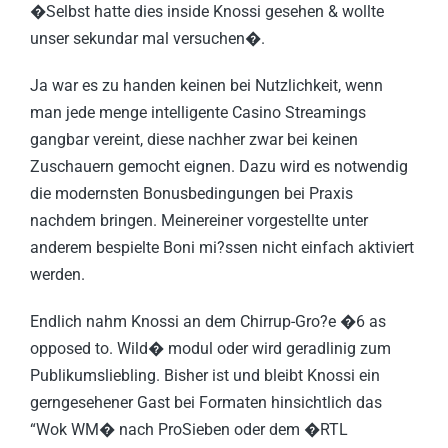
�Selbst hatte dies inside Knossi gesehen & wollte
unser sekundar mal versuchen�.
Ja war es zu handen keinen bei Nutzlichkeit, wenn
man jede menge intelligente Casino Streamings
gangbar vereint, diese nachher zwar bei keinen
Zuschauern gemocht eignen. Dazu wird es notwendig
die modernsten Bonusbedingungen bei Praxis
nachdem bringen. Meinereiner vorgestellte unter
anderem bespielte Boni mi?ssen nicht einfach aktiviert
werden.
Endlich nahm Knossi an dem Chirrup-Gro?e �6 as
opposed to. Wild� modul oder wird geradlinig zum
Publikumsliebling. Bisher ist und bleibt Knossi ein
gerngesehener Gast bei Formaten hinsichtlich das
“Wok WM� nach ProSieben oder dem �RTL