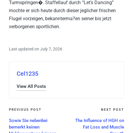
Turmspringen�. Staffellauf durch “Let’s Dancing”
mochte er sich heute durch dieser jeglicher frischen
Flugel vorzeigen, bekannterma?en seiner bis jetzt
verborgenen sportlichen.
Last updated on July 7, 2026
Cel1235
View All Posts
PREVIOUS POST
NEXT POST
Sowie Sie nebenbei
The Influence of HGH on
bemerkt keinen
Fat Loss and Muscle