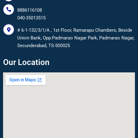
8886116108
040-35013515
# 6-1-132/3/1/A , 1st Floor, Ramarapu Chambers, Beside
Union Bank, Opp:Padmarao Nagar Park, Padmarao Nagar,
Secunderabad, TS-500025
Our Location