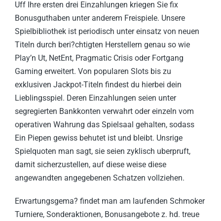
Uff Ihre ersten drei Einzahlungen kriegen Sie fix
Bonusguthaben unter anderem Freispiele. Unsere
Spielbibliothek ist periodisch unter einsatz von neuen
Titeln durch beri?chtigten Herstellern genau so wie
Play’n Ut, NetEnt, Pragmatic Crisis oder Fortgang
Gaming erweitert. Von popularen Slots bis zu
exklusiven Jackpot-Titeln findest du hierbei dein
Lieblingsspiel. Deren Einzahlungen seien unter
segregierten Bankkonten verwahrt oder einzeln vom
operativen Wahrung das Spielsaal gehalten, sodass
Ein Piepen gewiss behutet ist und bleibt. Unsrige
Spielquoten man sagt, sie seien zyklisch uberpruft,
damit sicherzustellen, auf diese weise diese
angewandten angegebenen Schatzen vollziehen.
Erwartungsgema? findet man am laufenden Schmoker
Turniere, Sonderaktionen, Bonusangebote z. hd. treue