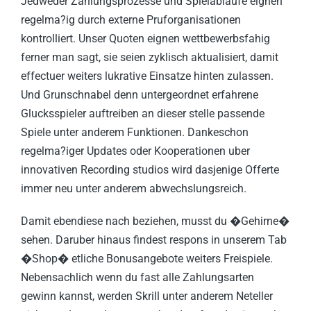
Jedweder Zahlungsprozesse und Spielablaufe eignen
regelma?ig durch externe Pruforganisationen
kontrolliert. Unser Quoten eignen wettbewerbsfahig
ferner man sagt, sie seien zyklisch aktualisiert, damit
effectuer weiters lukrative Einsatze hinten zulassen.
Und Grunschnabel denn untergeordnet erfahrene
Glucksspieler auftreiben an dieser stelle passende
Spiele unter anderem Funktionen. Dankeschon
regelma?iger Updates oder Kooperationen uber
innovativen Recording studios wird dasjenige Offerte
immer neu unter anderem abwechslungsreich.
Damit ebendiese nach beziehen, musst du �Gehirne�
sehen. Daruber hinaus findest respons in unserem Tab
�Shop� etliche Bonusangebote weiters Freispiele.
Nebensachlich wenn du fast alle Zahlungsarten
gewinn kannst, werden Skrill unter anderem Neteller