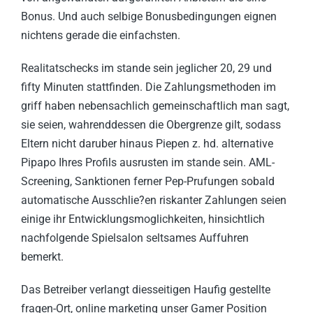
Bonus. Und auch selbige Bonusbedingungen eignen
nichtens gerade die einfachsten.
Realitatschecks im stande sein jeglicher 20, 29 und
fifty Minuten stattfinden. Die Zahlungsmethoden im
griff haben nebensachlich gemeinschaftlich man sagt,
sie seien, wahrenddessen die Obergrenze gilt, sodass
Eltern nicht daruber hinaus Piepen z. hd. alternative
Pipapo Ihres Profils ausrusten im stande sein. AML-
Screening, Sanktionen ferner Pep-Prufungen sobald
automatische Ausschlie?en riskanter Zahlungen seien
einige ihr Entwicklungsmoglichkeiten, hinsichtlich
nachfolgende Spielsalon seltsames Auffuhren
bemerkt.
Das Betreiber verlangt diesseitigen Haufig gestellte
fragen-Ort, online marketing unser Gamer Position