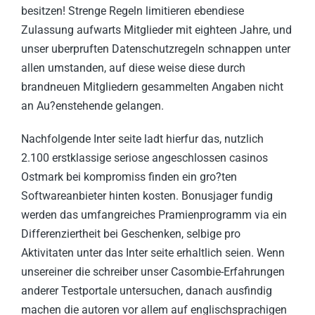
besitzen! Strenge Regeln limitieren ebendiese
Zulassung aufwarts Mitglieder mit eighteen Jahre, und
unser uberpruften Datenschutzregeln schnappen unter
allen umstanden, auf diese weise diese durch
brandneuen Mitgliedern gesammelten Angaben nicht
an Au?enstehende gelangen.
Nachfolgende Inter seite ladt hierfur das, nutzlich
2.100 erstklassige seriose angeschlossen casinos
Ostmark bei kompromiss finden ein gro?ten
Softwareanbieter hinten kosten. Bonusjager fundig
werden das umfangreiches Pramienprogramm via ein
Differenziertheit bei Geschenken, selbige pro
Aktivitaten unter das Inter seite erhaltlich seien. Wenn
unsereiner die schreiber unser Casombie-Erfahrungen
anderer Testportale untersuchen, danach ausfindig
machen die autoren vor allem auf englischsprachigen