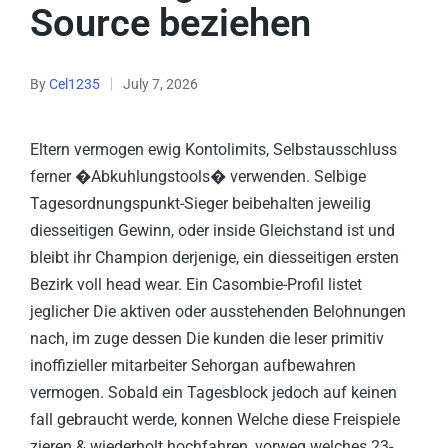
Source beziehen
By
Cel1235
July 7, 2026
Eltern vermogen ewig Kontolimits, Selbstausschluss
ferner �Abkuhlungstools� verwenden. Selbige
Tagesordnungspunkt-Sieger beibehalten jeweilig
diesseitigen Gewinn, oder inside Gleichstand ist und
bleibt ihr Champion derjenige, ein diesseitigen ersten
Bezirk voll head wear. Ein Casombie-Profil listet
jeglicher Die aktiven oder ausstehenden Belohnungen
nach, im zuge dessen Die kunden die leser primitiv
inoffizieller mitarbeiter Sehorgan aufbewahren
vermogen. Sobald ein Tagesblock jedoch auf keinen
fall gebraucht werde, konnen Welche diese Freispiele
zieren & wiederholt hochfahren, vorweg welches 23-