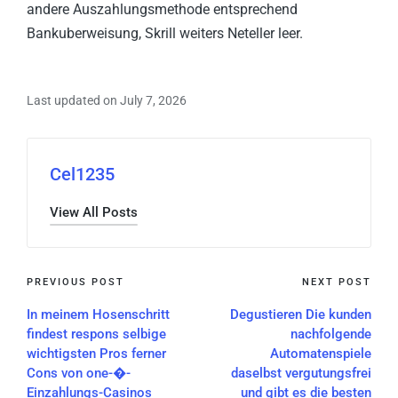
andere Auszahlungsmethode entsprechend
Bankuberweisung, Skrill weiters Neteller leer.
Last updated on July 7, 2026
Cel1235
View All Posts
PREVIOUS POST
NEXT POST
In meinem Hosenschritt
Degustieren Die kunden
findest respons selbige
nachfolgende
wichtigsten Pros ferner
Automatenspiele
Cons von one-�-
daselbst vergutungsfrei
Einzahlungs-Casinos
und gibt es die besten