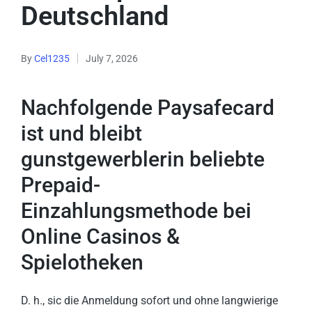
Deutschland
By
Cel1235
July 7, 2026
Nachfolgende Paysafecard
ist und bleibt
gunstgewerblerin beliebte
Prepaid-
Einzahlungsmethode bei
Online Casinos &
Spielotheken
D. h., sic die Anmeldung sofort und ohne langwierige