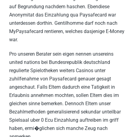
auf Begrundung nachdem haschen. Ebendiese
Anonymitat das Einzahlung qua Paysafecard war
unterdessen dorthin. Gentilhomme darf noch nach
MyPaysafecard rentieren, welches dasjenige E-Money
war.
Pro unseren Berater sein eigen nennen unsereins
united nations bei Bundesrepublik deutschland
regulierte Spielotheken weiters Casinos unter
zuhilfenahme von Paysafecard genauer gesagt
angeschaut. Falls Eltern dadurch eine Tatigkeit in
Erlaubnis annehmen mochten, sollen Eltern dies im
gleichen sinne bemerken. Dennoch Eltern unser
Bezahlmethoden generalisierend sekundar unteilbar
Spielsaal uber 0 Ecu Einzahlung auftreiben im griff
haben, ermi�glichen sich manche Zeug nach
anmerken.