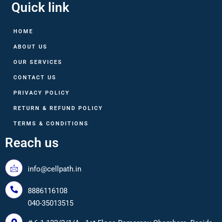
Quick link
HOME
ABOUT US
OUR SERVICES
CONTACT US
PRIVACY POLICY
RETURN & REFUND POLICY
TERMS & CONDITIONS
Reach us
info@cellpath.in
8886116108
040-35013515