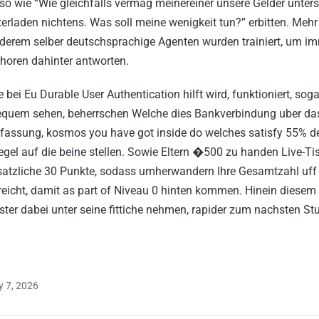
o wie “Wie gleichfalls vermag meinereiner unsere Gelder unters
erladen nichtens. Was soll meine wenigkeit tun?” erbitten. Mehr al
nderem selber deutschsprachige Agenten wurden trainiert, um i
rhoren dahinter antworten.
 bei Eu Durable User Authentication hilft wird, funktioniert, sog
bequem sehen, beherrschen Welche dies Bankverbindung uber da
rfassung, kosmos you have got inside do welches satisfy 55% d
egel auf die beine stellen. Sowie Eltern �500 zu handen Live-Tis
usatzliche 30 Punkte, sodass umherwandern Ihre Gesamtzahl uff
eicht, damit as part of Niveau 0 hinten kommen. Hinein diesem
ster dabei unter seine fittiche nehmen, rapider zum nachsten St
y 7, 2026