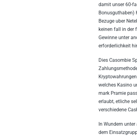
damit unser 60-f
Bonusguthaben) hi
Bezuge uber Netell
keinen fall in de
Gewinne unter an
erforderlichkeit 
Dies Casombie Spi
Zahlungsmethoden 
Kryptowahrungen. 
welches Kasino unt
mark Pramie passi
erlaubt, etliche 
verschiedene Cash
In Wundern unter 
dem Einsatzgruppe