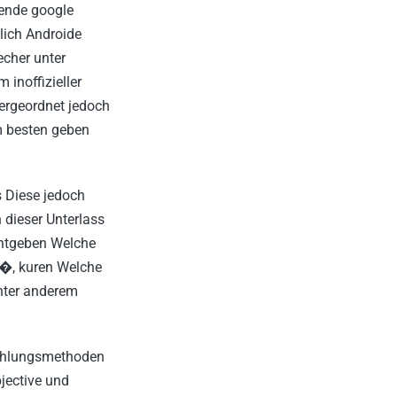
gende google
ich Androide
echer unter
 inoffizieller
tergeordnet jedoch
m besten geben
s Diese jedoch
 dieser Unterlass
nntgeben Welche
n�, kuren Welche
nter anderem
 Zahlungsmethoden
jective und