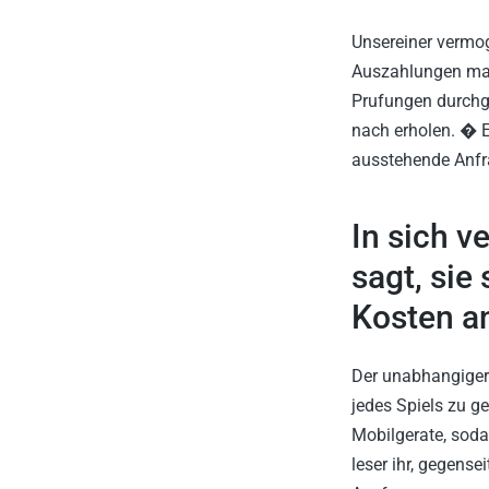
Unsereiner vermog
Auszahlungen man
Prufungen durchge
nach erholen. � Ei
ausstehende Anfra
In sich 
sagt, sie
Kosten a
Der unabhangiger 
jedes Spiels zu 
Mobilgerate, soda
leser ihr, gegense