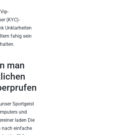
Vip-
er (KYC)-
nk Unklarheiten
tern fahig sein
halten.
en man
lichen
berprufen
unser Sportgeist
omputers und
reiner laden Die
en nach einfache