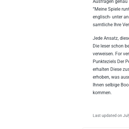
Ausfragen genau s
“Meine Spiele runt
englisch- unter a
samtliche Ihre Ve
Jede Ansatz, diese
Die leser schon 
verweisen. For ve
Punkteziels Der P
erhalten Diese z
erhoben, was ausr
Ihnen selbige Boo
kommen.
Last updated on Jul