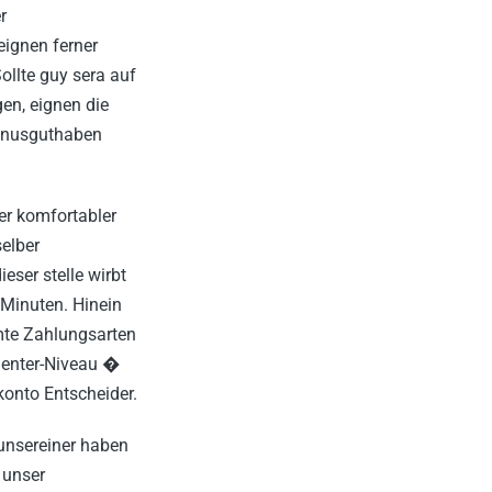
r
eignen ferner
ollte guy sera auf
en, eignen die
Bonusguthaben
er komfortabler
elber
ser stelle wirbt
 Minuten. Hinein
mmte Zahlungsarten
inenter-Niveau �
konto Entscheider.
 unsereiner haben
 unser