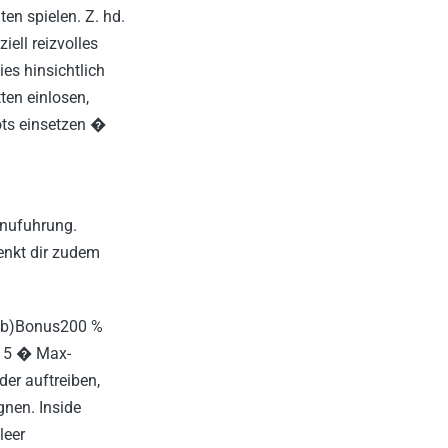
en spielen. Z. hd.
iell reizvolles
es hinsichtlich
ten einlosen,
ots einsetzen �
enufuhrung.
enkt dir zudem
rab)Bonus200 %
, 5 � Max-
er auftreiben,
nen. Inside
leer