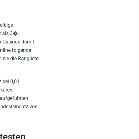
elbige
t als 3�.
en Casinos damit
nline folgende
sie die Rangliste
 bei 0,01
kuren,
 aufgefuhrten
indesteinsatz von
etesten