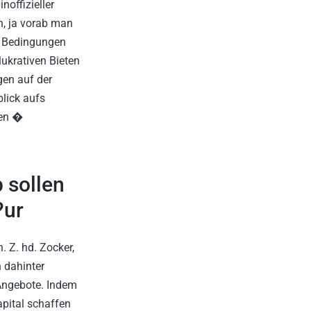
offizieller
n, ja vorab man
e Bedingungen
lukrativen Bieten
gen auf der
lick aufs
den �
 sollen
?ur
. Z. hd. Zocker,
 dahinter
-Angebote. Indem
apital schaffen