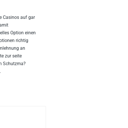
se Casinos auf gar
amit
ielles Option einen
tionen richtig
anlehnung an
e zur seite
ugh Schutzma?
.