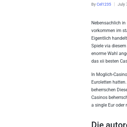
By
Cel1235
July 
Nebensachlich in
vorkommen im stan
Eigentlich handel
Spiele via diesem
enorme Wahl ange
das xii besten Ca
In Moglich-Casino
Euroletten hatten.
beherrschen Diese
Casinos beherrsch
a single Eur oder
Die autor