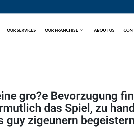
OUR SERVICES
OUR FRANCHISE
ABOUT US
CONT
ine gro?e Bevorzugung fin
mutlich das Spiel, zu han
 guy zigeunern begeistern