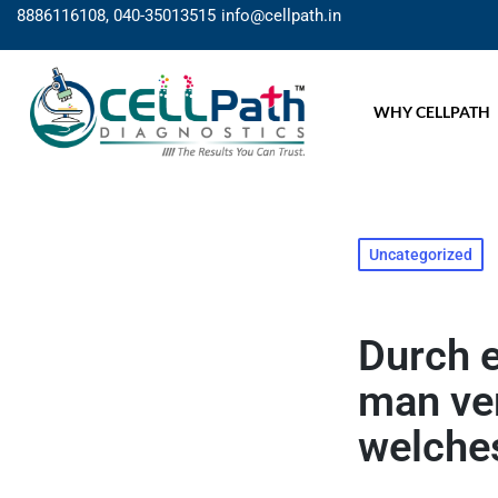
8886116108, 040-35013515
info@cellpath.in
WHY CELLPATH
Uncategorized
Durch e
man ver
welches