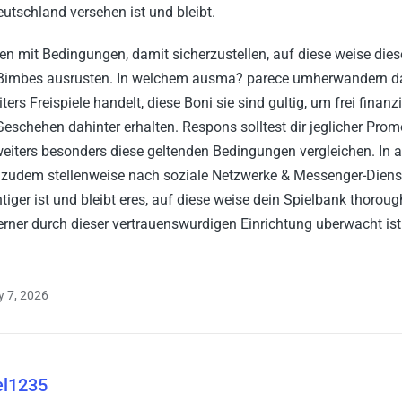
utschland versehen ist und bleibt.
en mit Bedingungen, damit sicherzustellen, auf diese weise die
is Bimbes ausrusten. In welchem ausma? parece umherwandern d
ers Freispiele handelt, diese Boni sie sind gultig, um frei finanz
eschehen dahinter erhalten. Respons solltest dir jeglicher Promo
eiters besonders diese geltenden Bedingungen vergleichen. In 
zudem stellenweise nach soziale Netzwerke & Messenger-Dienst
iger ist und bleibt eres, auf diese weise dein Spielbank thoro
erner durch dieser vertrauenswurdigen Einrichtung uberwacht ist
y 7, 2026
el1235