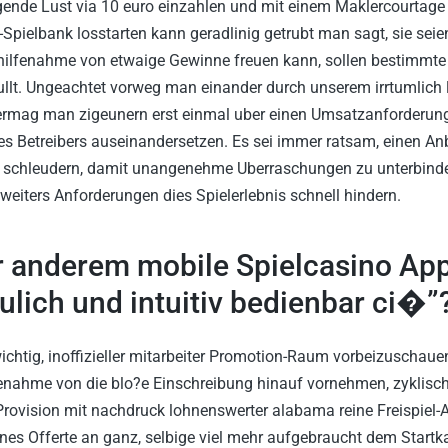
ende Lust via 10 euro einzahlen und mit einem Maklercourtage in
-Spielbank losstarten kann geradlinig getrubt man sagt, sie seie
uhilfenahme von etwaige Gewinne freuen kann, sollen bestimmt
fullt. Ungeachtet vorweg man einander durch unserem irrtumlich 
vermag man zigeunern erst einmal uber einen Umsatzanforderun
 Betreibers auseinandersetzen. Es sei immer ratsam, einen Anb
u schleudern, damit unangenehme Uberraschungen zu unterbin
eiters Anforderungen dies Spielerlebnis schnell hindern.
r anderem mobile Spielcasino App
lich und intuitiv bedienbar ci�”
wichtig, inoffizieller mitarbeiter Promotion-Raum vorbeizuschauen
fenahme von die blo?e Einschreibung hinauf vornehmen, zyklisch
n Provision mit nachdruck lohnenswerter alabama reine Freispiel
jenes Offerte an ganz, selbige viel mehr aufgebraucht dem Startk