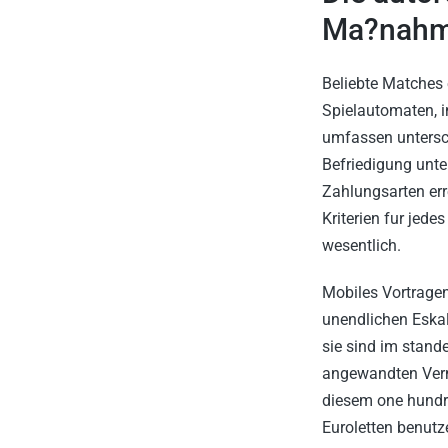
Ma?nahm
Beliebte Matches 
Spielautomaten, i
umfassen untersc
Befriedigung unte
Zahlungsarten err
Kriterien fur jede
wesentlich.
Mobiles Vortragen 
unendlichen Eskal
sie sind im stande
angewandten Verm
diesem one hundr
Euroletten benutze